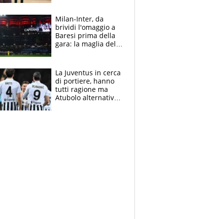
reggiseni delle
atlete
Milan-Inter, da
brividi l'omaggio a
Baresi prima della
gara: la maglia del
capitano a
centrocampo
La Juventus in cerca
di portiere, hanno
tutti ragione ma
Atubolo alternativa
a Vicario non regge
e la soluzione
rimane Milinkovic-
Savic