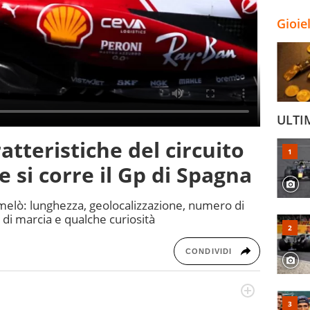
Gioie
ULTI
tteristiche del circuito
 si corre il Gp di Spagna
melò: lunghezza, geolocalizzazione, numero di
o di marcia e qualche curiosità
CONDIVIDI
odo obiettivo e appassionato su tutto il mondo dello