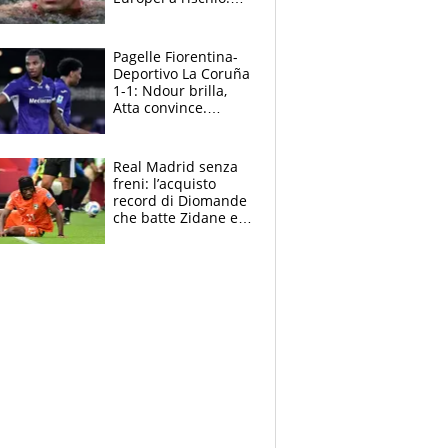
allenamenti fermi,
cosa succede
adesso
Pagelle Fiorentina-
Deportivo La Coruña
1-1: Ndour brilla,
Atta convince.
Pongracic rovina
tutto nel finale
Real Madrid senza
freni: l’acquisto
record di Diomande
che batte Zidane e
Ronaldo. Vinicius
rinnova: le cifre