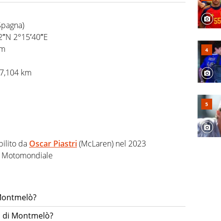
 F1, Motomondiale ma anche tennis, volley, basket: su
appassionati sanno che troveranno sempre copertura
Spagna)
squadra di Virgilio Sport è formata da giornalisti ed
gioco di rimessa quando intercettano le notizie e le
2″N 2°15′40″E
 nella costruzione dal basso quando creano contenuti
km
07,104 km
bilito da
Oscar Piastri
(McLaren) nel 2023
1, Motomondiale
 Montmelò?
Gp di Montmelò?