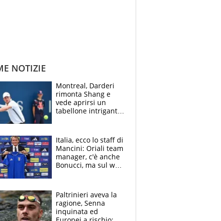
ME NOTIZIE
Montreal, Darderi
rimonta Shang e
vede aprirsi un
tabellone intrigante:
"Penso solo a
Borges, ma sono
felice del mio livello"
Italia, ecco lo staff di
Mancini: Oriali team
manager, c'è anche
Bonucci, ma sul web
infuria la polemica
Paltrinieri aveva la
ragione, Senna
inquinata ed
Europei a rischio: