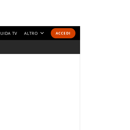
UIDA TV
ALTRO
ACCEDI
CALENDARI E CLASSIFICHE
ALTRI SPORT
MONDIALI 2026
OLIMPIADI
GOSSIP
LIFESTYLE