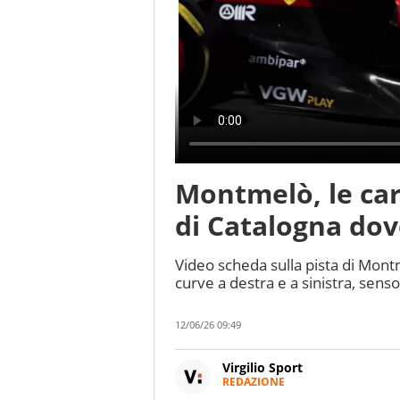
Montmelò, le cara
di Catalogna dove
Video scheda sulla pista di Mont
curve a destra e a sinistra, sens
12/06/26 09:49
Virgilio Sport
REDAZIONE
Da oltre 20 anni informa in m