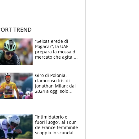
ORT TREND
“Seixas erede di
Pogacar”, la UAE
prepara la mossa di
mercato che agita la
Francia. Ciccone,
che beffa alla Vuelta
a Burgos
Giro di Polonia,
clamoroso tris di
Jonathan Milan: dal
2024 a oggi solo
Pogacar ha vinto più
di lui. Bene Romele
e Skerl
“Intimidatorio e
fuori luogo”, al Tour
de France femminile
scoppia lo scandalo:
un uomo controlla i