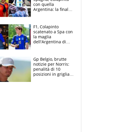
con quella
Argentina: la finale
Mondiale si gioca a
Spa e Alonso non
vede l'ora
F1, Colapinto
scatenato a Spa con
la maglia
dell'Argentina di
Messi punge la
Spagna: "Capiranno
le parolacce"
Gp Belgio, brutte
notizie per Norris:
penalità di 10
posizioni in griglia,
la scelta dolorosa
ma obbligata di
McLaren