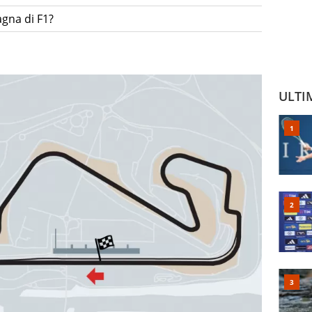
agna di F1?
ULTI