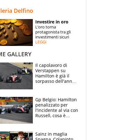
STORIE
lleria Delfino
SPECIALI
Investire in oro
L’oro torna
ESPERTI
protagonista tra gli
investimenti sicuri
LEGGI
CONTATTI
ME GALLERY
Il capolavoro di
Verstappen su
Hamilton è già il
sorpasso dell'anno:
che smacco Lewis,
come Abu Dhabi
2021
Gp Belgio: Hamilton
penalizzato per
l'incidente al via con
Russell, cosa è
successo. Mercedes
out, 5" a Lewis
Sainz in maglia
Spagna, Colapinto