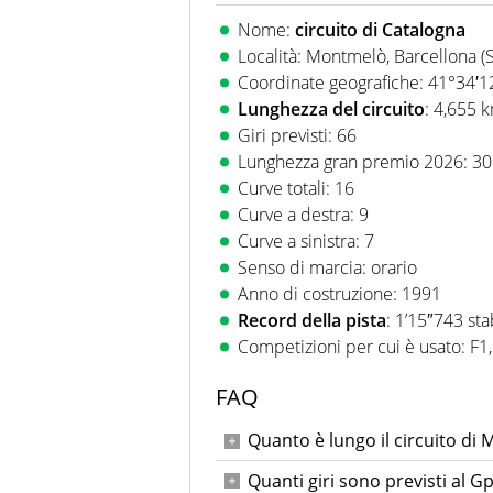
sport. Calcio, calciomercato,
Nome:
circuito di Catalogna
Virgilio Sport i tifosi e gli 
Località: Montmelò, Barcellona (
completa e zero faziosità. La 
esperti di sport abili sia nel 
Coordinate geografiche: 41°34′1
rilanciano verso la rete, sia
Lunghezza del circuito
: 4,655 
100% originali ed esclusivi.
Giri previsti: 66
Lunghezza gran premio 2026: 3
Curve totali: 16
Curve a destra: 9
Curve a sinistra: 7
Senso di marcia: orario
Anno di costruzione: 1991
Record della pista
: 1’15″743 sta
Competizioni per cui è usato: F
FAQ
Quanto è lungo il circuito di
4,655 km
Quanti giri sono previsti al 