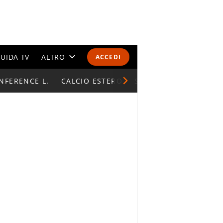
UIDA TV
ALTRO
ACCEDI
NFERENCE L.
CALENDARI E CLASSIFICHE
CALCIO ESTERO
SUPERCOPPA ITALIAN
ALTRI SPORT
MONDIALI 2026
OLIMPIADI
GOSSIP
LIFESTYLE