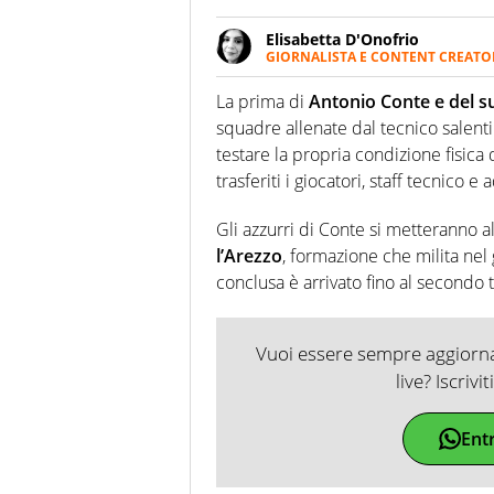
Elisabetta D'Onofrio
GIORNALISTA E CONTENT CREATO
Giornalista professionista dal 
soprattutto di calcio, di sport
La prima di
Antonio Conte e del s
nell'ambito della creazione di 
squadre allenate dal tecnico salentin
ruolo di libero. Cura una classi
testare la propria condizione fisica 
trasferiti i giocatori, staff tecnico e a
Gli azzurri di Conte si metteranno a
l’Arezzo
, formazione che milita nel
conclusa è arrivato fino al secondo 
Vuoi essere sempre aggiornat
live? Iscrivi
Ent