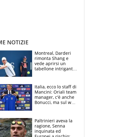
ME NOTIZIE
Montreal, Darderi
rimonta Shang e
vede aprirsi un
tabellone intrigante:
"Penso solo a
Borges, ma sono
felice del mio livello"
Italia, ecco lo staff di
Mancini: Oriali team
manager, c'è anche
Bonucci, ma sul web
infuria la polemica
Paltrinieri aveva la
ragione, Senna
inquinata ed
Europei a rischio: