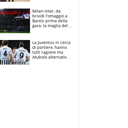
reggiseni delle
atlete
Milan-Inter, da
brividi l'omaggio a
Baresi prima della
gara: la maglia del
capitano a
centrocampo
La Juventus in cerca
di portiere, hanno
tutti ragione ma
Atubolo alternativa
a Vicario non regge
e la soluzione
rimane Milinkovic-
Savic