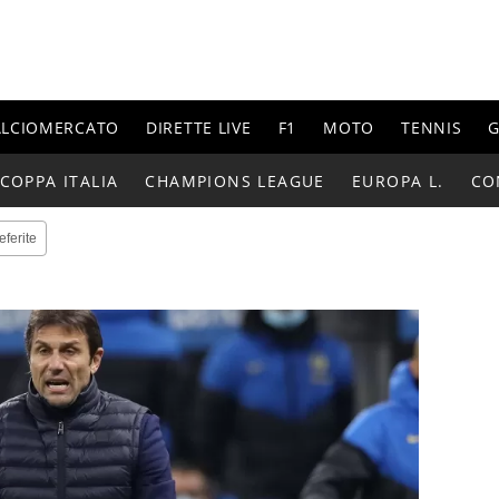
ALCIOMERCATO
DIRETTE LIVE
F1
MOTO
TENNIS
G
COPPA ITALIA
CHAMPIONS LEAGUE
EUROPA L.
CO
eferite