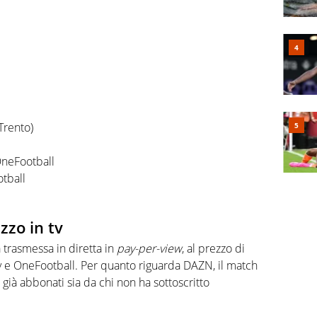
Trento)
OneFootball
tball
zzo in tv
 trasmessa in diretta in
pay-per-view
, al prezzo di
y e OneFootball. Per quanto riguarda DAZN, il match
 già abbonati sia da chi non ha sottoscritto
.