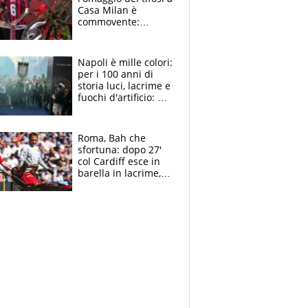
Casa Milan è
commovente:
maglie, bandiere,
sciarpe, lacrime e
bigliettini
Napoli è mille colori:
per i 100 anni di
storia luci, lacrime e
fuochi d'artificio: De
Laurentiis salta al
coro anti-Juve
Roma, Bah che
sfortuna: dopo 27'
col Cardiff esce in
barella in lacrime,
Dybala rigore da
schiaffi, i giallorossi
prendono 3 gol in
45'