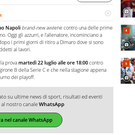
R
2007, scrive per curiosità personale e necessità:
 e dei suoi protagonisti, concedendosi innocenti evasioni
uo Napoli
brand-new
avviene contro una delle prime
format. Un tempo ala destra, oggi si sente a suo agio nel
o. Oggi gli azzurri, e l’allenatore, incominciano a
fica riservata dei migliori 5 calciatori di sempre.
dopo i primi giorni di ritiro a Dimaro dove si sono
ddetti ai lavori.
lla prova
martedì 22 luglio alle ore 18:00
contro
 girone B della Serie C e che nella stagione appena
turno dei playoff.
o su ultime news di sport, risultati ed eventi
ti al nostro canale
WhatsApp
ra nel canale WhatsApp