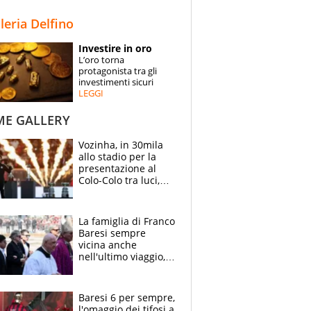
STORIE
lleria Delfino
SPECIALI
Investire in oro
L’oro torna
ESPERTI
protagonista tra gli
investimenti sicuri
LEGGI
CONTATTI
ME GALLERY
Vozinha, in 30mila
allo stadio per la
presentazione al
Colo-Colo tra luci,
spettacolo, elicotteri
e paracadutisti
La famiglia di Franco
Baresi sempre
vicina anche
nell'ultimo viaggio,
la moglie Maura, i
figli e i suoi cari
circondati
Baresi 6 per sempre,
dall'affetto dei tifosi
l'omaggio dei tifosi a