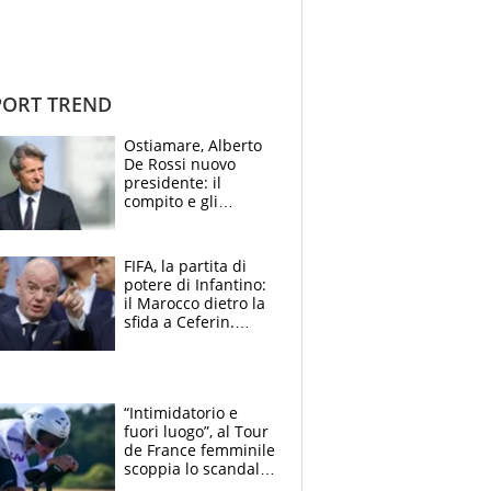
ORT TREND
Ostiamare, Alberto
De Rossi nuovo
presidente: il
compito e gli
obiettivi ricevuti dal
figlio Daniele
FIFA, la partita di
potere di Infantino:
il Marocco dietro la
sfida a Ceferin.
Scontro sul
Mondiale a 64
squadre, l’ira di Figo
“Intimidatorio e
fuori luogo”, al Tour
de France femminile
scoppia lo scandalo:
un uomo controlla i