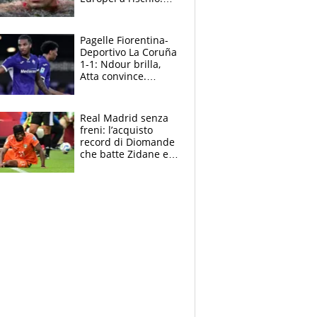
allenamenti fermi,
cosa succede
adesso
Pagelle Fiorentina-
Deportivo La Coruña
1-1: Ndour brilla,
Atta convince.
Pongracic rovina
tutto nel finale
Real Madrid senza
freni: l’acquisto
record di Diomande
che batte Zidane e
Ronaldo. Vinicius
rinnova: le cifre