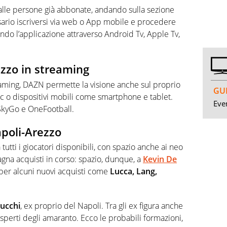
o alle persone già abbonate, andando sulla sezione
sario iscriversi via web o App mobile e procedere
icando l’applicazione attraverso Android Tv, Apple Tv,
zzo in streaming
reaming, DAZN permette la visione anche sul proprio
GUI
a pc o dispositivi mobili come smartphone e tablet.
Even
 SkyGo e OneFootball.
apoli-Arezzo
utti i giocatori disponibili, con spazio anche ai neo
agna acquisti in corso: spazio, dunque, a
Kevin De
 per alcuni nuovi acquisti come
Lucca, Lang,
Bucchi
, ex proprio del Napoli. Tra gli ex figura anche
esperti degli amaranto. Ecco le probabili formazioni,