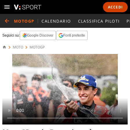
ACCEDI
MOTOGP
CALENDARIO
CLASSIFICA PILOTI
P
Seguici su:
Google Discover
Fonti preferite
MOTO
MOTOGP