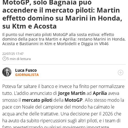
MotoGP, solo Bagnaia può
accendere il mercato piloti: Martin
effetto domino su Marini in Honda,
su Ktm e Acosta
Il punto sul mercato piloti MotoGP alla sosta estiva: effetto
domino della pace tra Martin e Aprilia: restano Marini in Honda,
Acosta e Bastianini in Ktm e Morbidelli e Diggia in VR46
22/07/25 17:47
5 min di lettura
Luca Fusco
GIORNALISTA
Giornalista multimediale. Quando si accendono i motori,
lui sgasa, impenna, derapa. E spesso e volentieri finisce
Poteva far saltare il banco e invece ha finito per normalizzare
sul podio
tutto. L’addio annunciato di
Jorge Martín
ad
Aprilia
aveva
smosso il
mercato piloti
della
MotoGP
. Allo stesso modo la
pace con Noale del campione del mondo ha calmato le
acqua anche delle trattative. Una decisione per il 2026 che
ha avuto da subito ripercussioni sugli altri piloti, e i team di
fatto anestetizzando qualsiasi movimento importante.