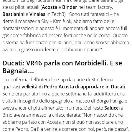
economica degli scorsi mesi ma che a guidarle saranno gli
stessi piloti attuali (
Acosta
e
Binder
nel team factory,
Bastianini
e
Vinales
in Tech3): “Sono tutti fantastici – ha
detto il manager a Sky – Ktm è ok, abbiamo fatto delle
riorganizzazioni e adesso è il momento di andare ancora full
gas come fabbrica ed essere forti anche nelle corse. Questo
sistema ha funzionato per 30 anni, poi l’anno scorso abbiamo
avuto un grosso incidente e dobbiamo riparare”.
Ducati: VR46 parla con Morbidelli. E se
Bagnaia…
La conferma dell’intera line-up da parte di Ktm ferma
qualsiasi
velleità di Pedro Acosta di approdare in Ducati
.
Se ne era parlato fino a poche settimane fa, addirittura una
visita in incognito dello spagnolo al museo di Borgo Panigale
aveva ancor di più alimentato i rumors. Del resto
Salucci
a
Brno aveva ammesso la chiacchierata: “Non nascondo che
abbiamo parlato con Acosta, non si può non ascoltare uno
come Pedro. Da lì a venire a correre con noi, però, ne passa”.