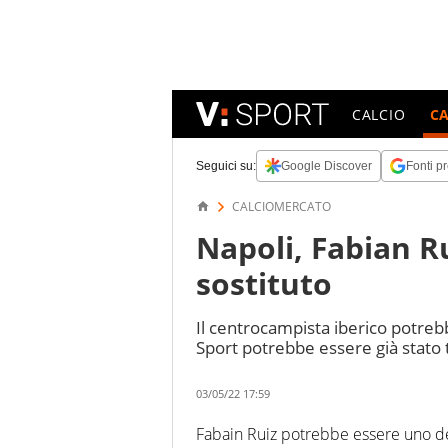
CALCIO
C
Seguici su:
Google Discover
Fonti pr
CALCIOMERCATO
Napoli, Fabian Ru
sostituto
Il centrocampista iberico potreb
Sport potrebbe essere già stato t
03/05/22 17:59
Fabain Ruiz potrebbe essere uno dei 