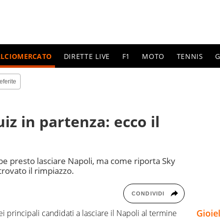
ALCIOMERCATO
DIRETTE LIVE
F1
MOTO
TENNIS
G
eferite
iz in partenza: ecco il
be presto lasciare Napoli, ma come riporta Sky
rovato il rimpiazzo.
CONDIVIDI
Gioie
principali candidati a lasciare il Napoli al termine