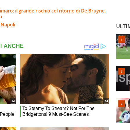
Dimaro: il grande rischio col ritorno di De Bruyne,
a
 Napoli
ULTI