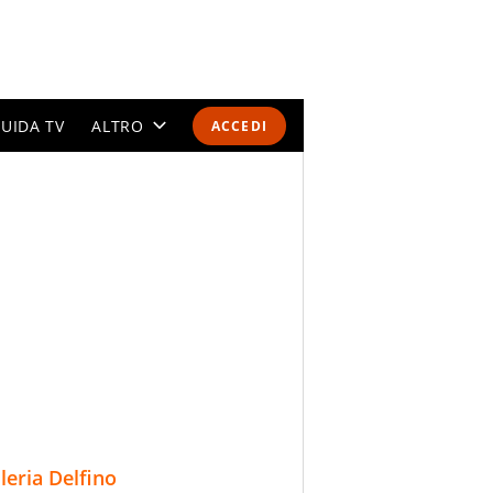
UIDA TV
ALTRO
ACCEDI
CALENDARI E CLASSIFICHE
ALTRI SPORT
MONDIALI 2026
OLIMPIADI
GOSSIP
LIFESTYLE
lleria Delfino