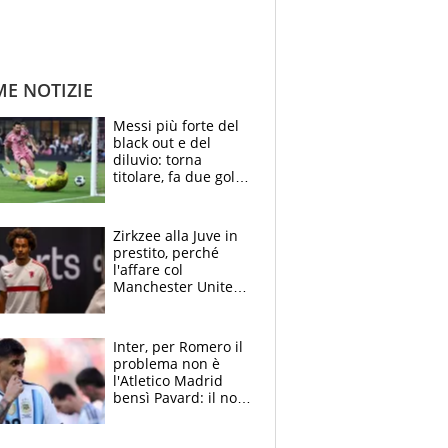
ME NOTIZIE
Messi più forte del
black out e del
diluvio: torna
titolare, fa due gol e
un assist e trascina
l'Inter Miami, altro
che ritiro
Zirkzee alla Juve in
prestito, perché
l'affare col
Manchester United
è possibile: un club
stringe per Vlahovic
Inter, per Romero il
problema non è
l'Atletico Madrid
bensì Pavard: il no
del francese
allontana l'argentino