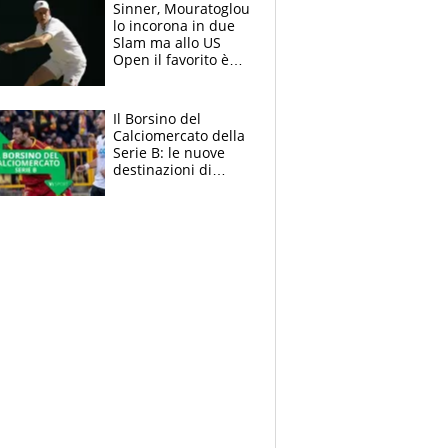
Sinner, Mouratoglou
lo incorona in due
Slam ma allo US
Open il favorito è
Alcaraz. Laila,
passerella nel
museo
Il Borsino del
Calciomercato della
Serie B: le nuove
destinazioni di
Pittarello, Dorval e
Parigi