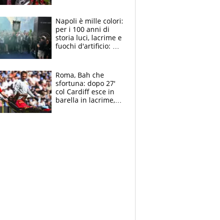
maglie, bandiere,
sciarpe, lacrime e
bigliettini
Napoli è mille colori:
per i 100 anni di
storia luci, lacrime e
fuochi d'artificio: De
Laurentiis salta al
coro anti-Juve
Roma, Bah che
sfortuna: dopo 27'
col Cardiff esce in
barella in lacrime,
Dybala rigore da
schiaffi, i giallorossi
prendono 3 gol in
45'