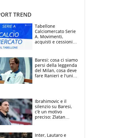
ORT TREND
Tabellone
Calciomercato Serie
A. Movimenti,
acquisti e cessioni:
estate 2026-27
Baresi: cosa ci siamo
persi della leggenda
del Milan, cosa deve
fare Ranieri e l'unico
neo di una carriera
immacolata
Ibrahimovic e il
silenzio su Baresi,
c’è un motivo
preciso: Zlatan
segnato dalla
tragedia del fratello
e dalla morte di
Inter, Lautaro e
Raiola