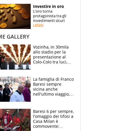
STORIE
Investire in oro
L’oro torna
SPECIALI
protagonista tra gli
investimenti sicuri
LEGGI
ESPERTI
ME GALLERY
CONTATTI
Vozinha, in 30mila
allo stadio per la
presentazione al
Colo-Colo tra luci,
spettacolo, elicotteri
e paracadutisti
La famiglia di Franco
Baresi sempre
vicina anche
nell'ultimo viaggio,
la moglie Maura, i
figli e i suoi cari
circondati
Baresi 6 per sempre,
dall'affetto dei tifosi
l'omaggio dei tifosi a
Casa Milan è
commovente: