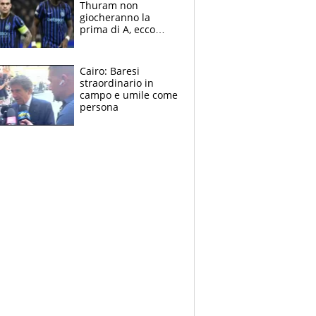
Thuram non
giocheranno la
prima di A, ecco
perchè. Tutto sulle
spalle di Pio
Esposito ma la
Cairo: Baresi
garanzia è Stankovic
straordinario in
campo e umile come
persona