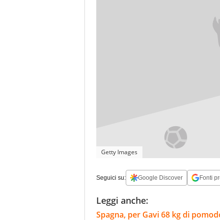
Getty Images
Seguici su:
Google Discover
Fonti pr
Leggi anche:
Spagna, per Gavi 68 kg di pomodori