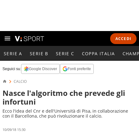
ACCEDI
SERIE A
SERIE B
SERIE C
COPPA ITALIA
CHAMP
Seguici su:
Google Discover
Fonti preferite
CALCIO
Nasce l'algoritmo che prevede gli
infortuni
Ecco l'idea del Cnr e dell'Università di Pisa, in collaborazione
con il Barcellona, che può rivoluzionare il calcio.
10/09/18 15:30