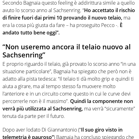
Secondo Bagnaia questo feeling è addirittura simile a quello
avuto lo scorso anno al Sachsenring. “
Ho accettato il rischio
di finire fuori dai primi 10 provando il nuovo telaio,
ma
era la cosa più giusta da fare – ha proseguito Pecco -.
È
andato tutto bene oggi”.
“Non useremo ancora il telaio nuovo al
Sachsenring”
E proprio riguardo il telaio, già provato lo scorso anno “in una
situazione particolare”, Bagnaia ha spiegato che però non è
adatto alla pista tedesca: “Il telaio ti dà molto grip e quindi ti
aiuta a girare, ma al tempo stesso fa muovere molto
l’anteriore e in un circuito come questo in cui le curve devi
percorrerle non è il massimo”.
Quindi la componente non
verrà più utilizzata al Sachsenring,
ma verrà “sicuramente”
tenuta da parte per il futuro.
Dopo aver lodato Di Giannantonio (“
Il suo giro visto in
telemetria è pauroso”
) Bagnaia ha concluso spiegando che