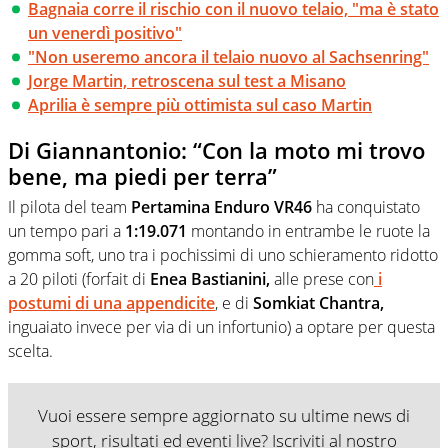
Bagnaia corre il rischio con il nuovo telaio, "ma è stato
un venerdì positivo"
"Non useremo ancora il telaio nuovo al Sachsenring"
Jorge Martin, retroscena sul test a Misano
Aprilia è sempre più ottimista sul caso Martin
Di Giannantonio: “Con la moto mi trovo
bene, ma piedi per terra”
Il pilota del team
Pertamina Enduro VR46
ha conquistato
un tempo pari a
1:19.071
montando in entrambe le ruote la
gomma soft, uno tra i pochissimi di uno schieramento ridotto
a 20 piloti (forfait di
Enea Bastianini,
alle prese con
i
postumi di una appendicite
, e di
Somkiat Chantra,
inguaiato invece per via di un infortunio) a optare per questa
scelta.
Vuoi essere sempre aggiornato su ultime news di
sport, risultati ed eventi live? Iscriviti al nostro