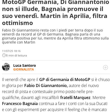
MotoGP Germania, Di Giannantonio
non si illude, Bagnaia promuove il
suo venerdì. Martin in Aprilia, filtra
ottimismo
Fabio Di Giannantonio resta con i piedi per terra dopo il suo
venerdì da record al GP di Germania. Bagnaia parla di una
giornata positiva per lui, mentre da Aprilia filtra ottimismo sulla
querelle con Martin
11/07/25 18:16
6 min di lettura
Luca Santoro
GIORNALISTA
Esperto di Motorsport ma, più in generale, appassionato
di tutto ciò che sia Sport, anche senza il Motor. Dà il
Il venerdì che apre il
GP di Germania di MotoGP
si è chiuso
meglio di sé quando la strada fa largo alle due o alle
in gloria per
Fabio Di Giannantonio,
autore del nuovo
quattro ruote
record di pista e contestuale primo posto nelle pre-
qualifiche, davanti agli inscalfibili
fratelli Marquez
. Mentre
Francesco Bagnaia
continua a fare i conti con la sua Ducati
e con gli esperimenti per acquisire il feeling che è mancato