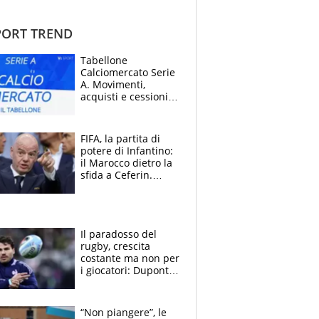
ORT TREND
Tabellone
Calciomercato Serie
A. Movimenti,
acquisti e cessioni:
estate 2026-27
FIFA, la partita di
potere di Infantino:
il Marocco dietro la
sfida a Ceferin.
Scontro sul
Mondiale a 64
squadre, l’ira di Figo
Il paradosso del
rugby, crescita
costante ma non per
i giocatori: Dupont
(il più pagato al
mondo) guadagna
solo 1,4 milioni
“Non piangere”, le
all'anno