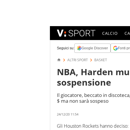
CALCIO
C
Seguici su:
Google Discover
Fonti pr
ALTRI SPORT
BASKET
NBA, Harden mul
sospensione
Il giocatore, beccato in discote
$ ma non sarà sospeso
24/12/20 11:54
Gli Houston Rockets hanno deciso: