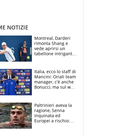
ME NOTIZIE
Montreal, Darderi
rimonta Shang e
vede aprirsi un
tabellone intrigante:
"Penso solo a
Borges, ma sono
felice del mio livello"
Italia, ecco lo staff di
Mancini: Oriali team
manager, c'è anche
Bonucci, ma sul web
infuria la polemica
Paltrinieri aveva la
ragione, Senna
inquinata ed
Europei a rischio:
allenamenti fermi,
cosa succede