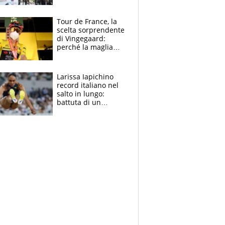
rito della Norvegia
di Haaland e
compagni
Tour de France, la
scelta sorprendente
di Vingegaard:
perché la maglia
gialla indossa la
mascherina, il
rischio da evitare
Larissa Iapichino
record italiano nel
salto in lungo:
battuta di un
centimetro mamma
Fiona May