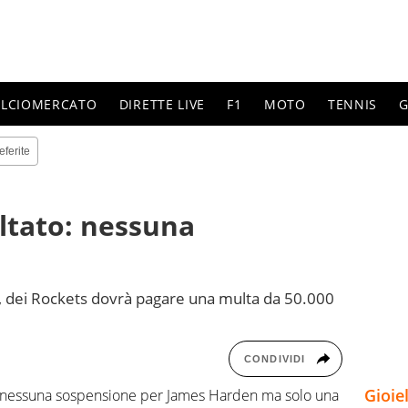
ALCIOMERCATO
DIRETTE LIVE
F1
MOTO
TENNIS
G
eferite
tato: nessuna
ca, dei Rockets dovrà pagare una multa da 50.000
CONDIVIDI
Gioie
 nessuna sospensione per James Harden ma solo una