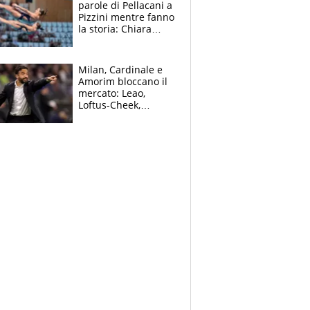
parole di Pellacani a
Pizzini mentre fanno
la storia: Chiara
batte anche il
record di Ceccon
Milan, Cardinale e
Amorim bloccano il
mercato: Leao,
Loftus-Cheek,
Estupinian e
Gimenez in bilico,
Soulè e Osorio nel
mirino