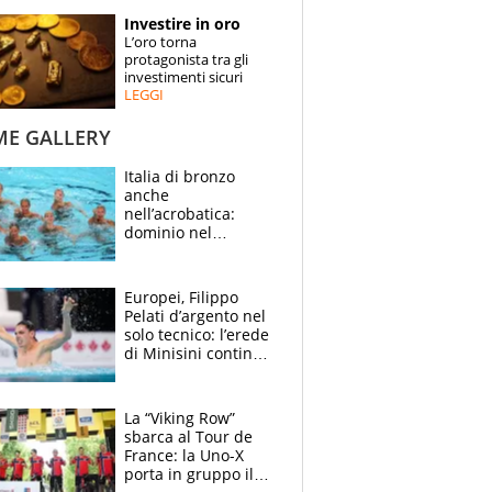
STORIE
Investire in oro
L’oro torna
SPECIALI
protagonista tra gli
investimenti sicuri
LEGGI
ESPERTI
ME GALLERY
CONTATTI
Italia di bronzo
anche
nell’acrobatica:
dominio nel
medagliere, ora
tocca a Ceccon, Curti
e compagni
Europei, Filippo
continuare
Pelati d’argento nel
solo tecnico: l’erede
di Minisini continua
a stupire, Los
Angeles è già nel
mirino
La “Viking Row”
sbarca al Tour de
France: la Uno-X
porta in gruppo il