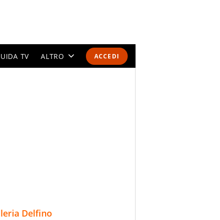
UIDA TV
ALTRO
ACCEDI
CALENDARI E CLASSIFICHE
ALTRI SPORT
MONDIALI 2026
OLIMPIADI
GOSSIP
LIFESTYLE
lleria Delfino