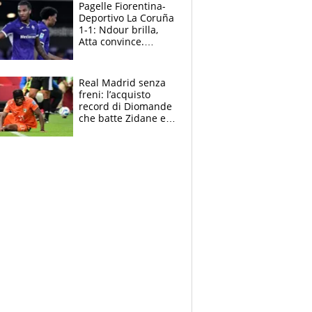
adesso
Pagelle Fiorentina-
Deportivo La Coruña
1-1: Ndour brilla,
Atta convince.
Pongracic rovina
tutto nel finale
Real Madrid senza
freni: l’acquisto
record di Diomande
che batte Zidane e
Ronaldo. Vinicius
rinnova: le cifre