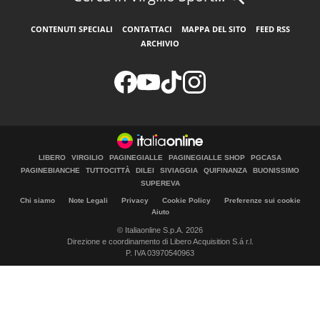
CONTENUTI SPECIALI
CONTATTACI
MAPPA DEL SITO
FEED RSS
ARCHIVIO
LIBERO
VIRGILIO
PAGINEGIALLE
PAGINEGIALLE SHOP
PGCASA
PAGINEBIANCHE
TUTTOCITTÀ
DILEI
SIVIAGGIA
QUIFINANZA
BUONISSIMO
SUPEREVA
Chi siamo
Note Legali
Privacy
Cookie Policy
Preferenze sui cookie
Aiuto
© Italiaonline S.p.A. 2026
Direzione e coordinamento di Libero Acquisition S.á r.l.
P. IVA 03970540963