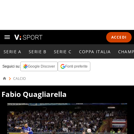
ACCEDI
SERIE A
SERIE B
SERIE C
COPPA ITALIA
CHAMP
Seguici su:
Google Discover
Fonti preferite
CALCIO
Fabio Quagliarella