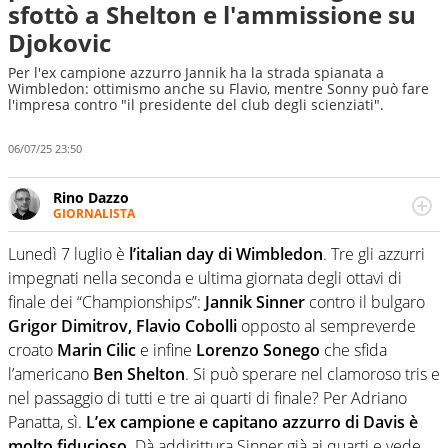
sfottò a Shelton e l'ammissione su
Djokovic
Per l'ex campione azzurro Jannik ha la strada spianata a
Wimbledon: ottimismo anche su Flavio, mentre Sonny può fare
l'impresa contro "il presidente del club degli scienziati".
06/07/25 23:50
Rino Dazzo
GIORNALISTA
Se mai ci fosse modo di traslare il glossario del calcio in
una nicchia di esperti, lui ne farebbe parte. Non si perde
Lunedì 7 luglio è
l’italian day di Wimbledon
. Tre gli azzurri
una svista arbitrale né gli umori social del mondo delle
impegnati nella seconda e ultima giornata degli ottavi di
curve
finale dei “Championships”:
Jannik Sinner
contro il bulgaro
Grigor Dimitrov, Flavio Cobolli
opposto al sempreverde
croato
Marin Cilic
e infine
Lorenzo Sonego
che sfida
l’americano
Ben Shelton
. Si può sperare nel clamoroso tris e
nel passaggio di tutti e tre ai quarti di finale? Per Adriano
Panatta, sì.
L’ex campione e capitano azzurro di Davis è
molto fiducioso
. Dà addirittura Sinner già ai quarti e vede