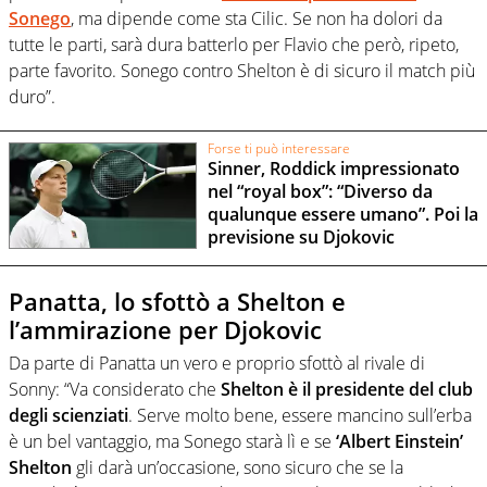
Sonego
, ma dipende come sta Cilic. Se non ha dolori da
tutte le parti, sarà dura batterlo per Flavio che però, ripeto,
parte favorito. Sonego contro Shelton è di sicuro il match più
duro”.
Forse ti può interessare
Sinner, Roddick impressionato
nel “royal box”: “Diverso da
qualunque essere umano”. Poi la
previsione su Djokovic
Panatta, lo sfottò a Shelton e
l’ammirazione per Djokovic
Da parte di Panatta un vero e proprio sfottò al rivale di
Sonny: “Va considerato che
Shelton è il presidente del club
degli scienziati
. Serve molto bene, essere mancino sull’erba
è un bel vantaggio, ma Sonego starà lì e se
‘Albert Einstein’
Shelton
gli darà un’occasione, sono sicuro che se la