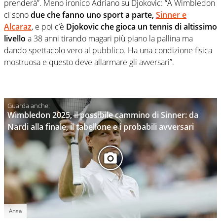
prenderà”. Meno ironico Adriano su Djokovic: “A Wimbledon
ci sono
due che fanno uno sport a parte,
Sinner e
Alcaraz
, e poi c’è
Djokovic che gioca un tennis di altissimo
livello
a 38 anni tirando magari più piano la pallina ma
dando spettacolo vero al pubblico. Ha una condizione fisica
mostruosa e questo deve allarmare gli avversari”.
Wimbledon 2025, il possibile cammino di Sinner: da
Nardi alla finale, il tabellone e i probabili avversari
Ansa