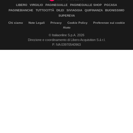
LIBERO
VIRGILIO
PAGINEGIALLE
PAGINEGIALLE SHOP
PGCASA
PAGINEBIANCHE
TUTTOCITTÀ
DILEI
SIVIAGGIA
QUIFINANZA
BUONISSIMO
SUPEREVA
Chi siamo
Note Legali
Privacy
Cookie Policy
Preferenze sui cookie
Aiuto
© Italiaonline S.p.A. 2026
Direzione e coordinamento di Libero Acquisition S.á r.l.
P. IVA 03970540963