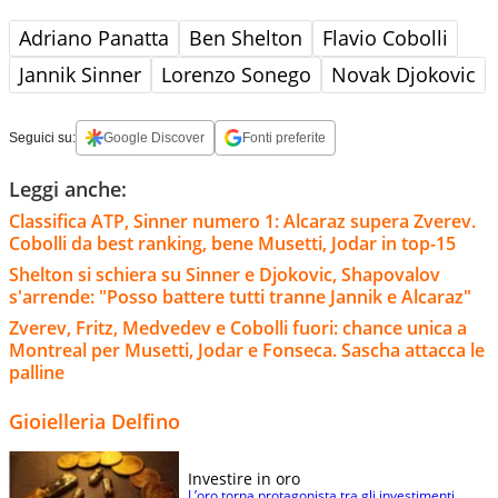
Adriano Panatta
Ben Shelton
Flavio Cobolli
Jannik Sinner
Lorenzo Sonego
Novak Djokovic
Seguici su:
Google Discover
Fonti preferite
Leggi anche:
Classifica ATP, Sinner numero 1: Alcaraz supera Zverev.
Cobolli da best ranking, bene Musetti, Jodar in top-15
Shelton si schiera su Sinner e Djokovic, Shapovalov
s'arrende: "Posso battere tutti tranne Jannik e Alcaraz"
Zverev, Fritz, Medvedev e Cobolli fuori: chance unica a
Montreal per Musetti, Jodar e Fonseca. Sascha attacca le
palline
Gioielleria Delfino
Investire in oro
L’oro torna protagonista tra gli investimenti