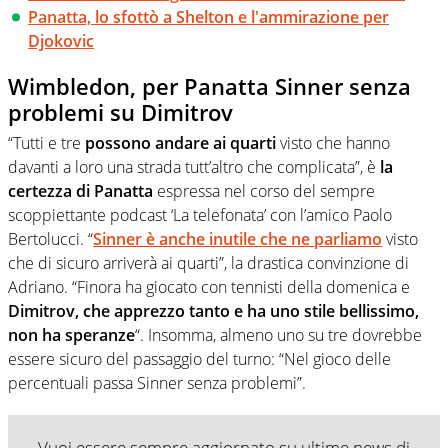
Panatta, lo sfottò a Shelton e l'ammirazione per
Djokovic
Wimbledon, per Panatta Sinner senza
problemi su Dimitrov
“Tutti e tre
possono andare ai quarti
visto che hanno
davanti a loro una strada tutt’altro che complicata”, è
la
certezza di Panatta
espressa nel corso del sempre
scoppiettante podcast ‘La telefonata’ con l’amico Paolo
Bertolucci. “
Sinner è anche inutile che ne parliamo
visto
che di sicuro arriverà ai quarti”, la drastica convinzione di
Adriano. “Finora ha giocato con tennisti della domenica e
Dimitrov, che apprezzo tanto e ha uno stile bellissimo,
non ha speranze
“. Insomma, almeno uno su tre dovrebbe
essere sicuro del passaggio del turno: “Nel gioco delle
percentuali passa Sinner senza problemi”.
Vuoi essere sempre aggiornato su ultime news di