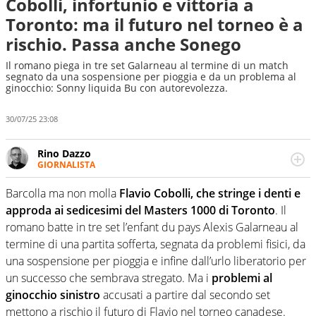
Cobolli, infortunio e vittoria a
Toronto: ma il futuro nel torneo è a
rischio. Passa anche Sonego
Il romano piega in tre set Galarneau al termine di un match
segnato da una sospensione per pioggia e da un problema al
ginocchio: Sonny liquida Bu con autorevolezza.
30/07/25 23:08
Rino Dazzo
GIORNALISTA
Se mai ci fosse modo di traslare il glossario del calcio in
una nicchia di esperti, lui ne farebbe parte. Non si perde
Barcolla ma non molla
Flavio Cobolli, che stringe i denti e
una svista arbitrale né gli umori social del mondo delle
approda ai sedicesimi del Masters 1000 di Toronto
. Il
curve
romano batte in tre set l’enfant du pays Alexis Galarneau al
termine di una partita sofferta, segnata da problemi fisici, da
una sospensione per pioggia e infine dall’urlo liberatorio per
un successo che sembrava stregato. Ma i
problemi al
ginocchio sinistro
accusati a partire dal secondo set
mettono a rischio il futuro di Flavio nel torneo canadese.