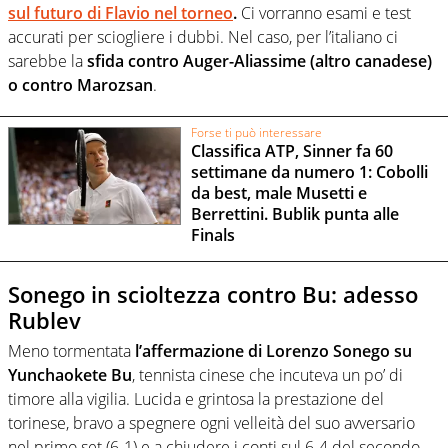
sul futuro di Flavio nel torneo
.
Ci vorranno esami e test
accurati per sciogliere i dubbi. Nel caso, per l’italiano ci
sarebbe la
sfida contro Auger-Aliassime (altro canadese)
o contro Marozsan
.
Forse ti può interessare
Classifica ATP, Sinner fa 60
settimane da numero 1: Cobolli
da best, male Musetti e
Berrettini. Bublik punta alle
Finals
Sonego in scioltezza contro Bu: adesso
Rublev
Meno tormentata
l’affermazione di Lorenzo Sonego su
Yunchaokete Bu
, tennista cinese che incuteva un po’ di
timore alla vigilia. Lucida e grintosa la prestazione del
torinese, bravo a spegnere ogni velleità del suo avversario
nel primo set (6-1) e a chiudere i conti sul 6-4 del secondo.