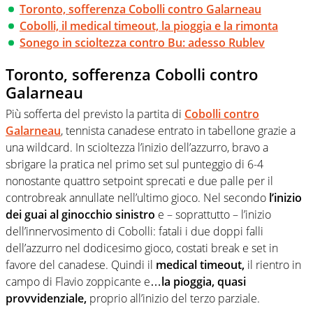
Toronto, sofferenza Cobolli contro Galarneau
Cobolli, il medical timeout, la pioggia e la rimonta
Sonego in scioltezza contro Bu: adesso Rublev
Toronto, sofferenza Cobolli contro
Galarneau
Più sofferta del previsto la partita di
Cobolli contro
Galarneau
, tennista canadese entrato in tabellone grazie a
una wildcard. In scioltezza l’inizio dell’azzurro, bravo a
sbrigare la pratica nel primo set sul punteggio di 6-4
nonostante quattro setpoint sprecati e due palle per il
controbreak annullate nell’ultimo gioco. Nel secondo
l’inizio
dei guai al ginocchio sinistro
e – soprattutto – l’inizio
dell’innervosimento di Cobolli: fatali i due doppi falli
dell’azzurro nel dodicesimo gioco, costati break e set in
favore del canadese. Quindi il
medical timeout,
il rientro in
campo di Flavio zoppicante e…
la pioggia, quasi
provvidenziale,
proprio all’inizio del terzo parziale.