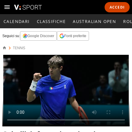
ACCEDI
CALENDARI
CLASSIFICHE
AUSTRALIAN OPEN
RO
Seguici su:
Google Discover
Fonti preferite
TENNIS