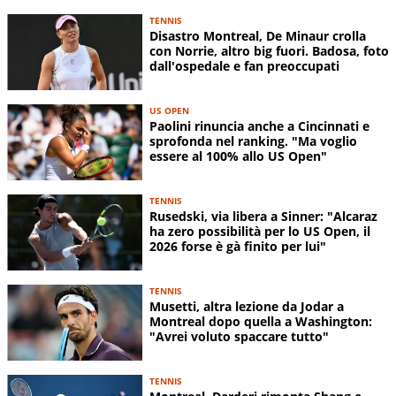
TENNIS
Disastro Montreal, De Minaur crolla
con Norrie, altro big fuori. Badosa, foto
dall'ospedale e fan preoccupati
US OPEN
Paolini rinuncia anche a Cincinnati e
sprofonda nel ranking. "Ma voglio
essere al 100% allo US Open"
TENNIS
Rusedski, via libera a Sinner: "Alcaraz
ha zero possibilità per lo US Open, il
2026 forse è gà finito per lui"
TENNIS
Musetti, altra lezione da Jodar a
Montreal dopo quella a Washington:
"Avrei voluto spaccare tutto"
TENNIS