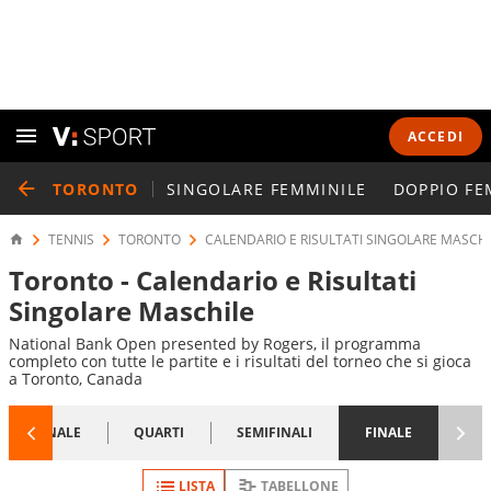
ACCEDI
TORONTO
SINGOLARE FEMMINILE
DOPPIO FE
TENNIS
TORONTO
CALENDARIO E RISULTATI SINGOLARE MASCHI
Toronto - Calendario e Risultati
Singolare Maschile
National Bank Open presented by Rogers, il programma
completo con tutte le partite e i risultati del torneo che si gioca
a Toronto, Canada
1/8 FINALE
QUARTI
SEMIFINALI
FINALE
LISTA
TABELLONE