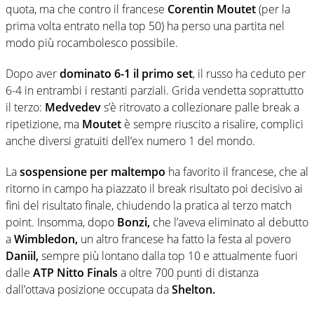
quota, ma che contro il francese
Corentin Moutet
(per la
prima volta entrato nella top 50) ha perso una partita nel
modo più rocambolesco possibile.
Dopo aver
dominato 6-1 il primo set
, il russo ha ceduto per
6-4 in entrambi i restanti parziali. Grida vendetta soprattutto
il terzo:
Medvedev
s’è ritrovato a collezionare palle break a
ripetizione, ma
Moutet
è sempre riuscito a risalire, complici
anche diversi gratuiti dell’ex numero 1 del mondo.
La
sospensione per maltempo
ha favorito il francese, che al
ritorno in campo ha piazzato il break risultato poi decisivo ai
fini del risultato finale, chiudendo la pratica al terzo match
point. Insomma, dopo
Bonzi,
che l’aveva eliminato al debutto
a
Wimbledon,
un altro francese ha fatto la festa al povero
Daniil,
sempre più lontano dalla top 10 e attualmente fuori
dalle
ATP Nitto Finals
a oltre 700 punti di distanza
dall’ottava posizione occupata da
Shelton.