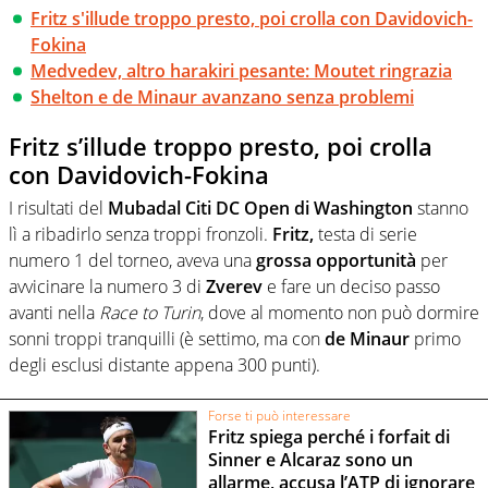
Fritz s'illude troppo presto, poi crolla con Davidovich-
Fokina
Medvedev, altro harakiri pesante: Moutet ringrazia
Shelton e de Minaur avanzano senza problemi
Fritz s’illude troppo presto, poi crolla
con Davidovich-Fokina
I risultati del
Mubadal Citi DC Open di Washington
stanno
lì a ribadirlo senza troppi fronzoli.
Fritz,
testa di serie
numero 1 del torneo, aveva una
grossa opportunità
per
avvicinare la numero 3 di
Zverev
e fare un deciso passo
avanti nella
Race to Turin
, dove al momento non può dormire
sonni troppi tranquilli (è settimo, ma con
de Minaur
primo
degli esclusi distante appena 300 punti).
Forse ti può interessare
Fritz spiega perché i forfait di
Sinner e Alcaraz sono un
allarme, accusa l’ATP di ignorare