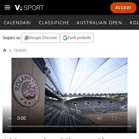
ACCEDI
CALENDARI
CLASSIFICHE
AUSTRALIAN OPEN
RO
Seguici su:
Google Discover
Fonti preferite
TENNIS