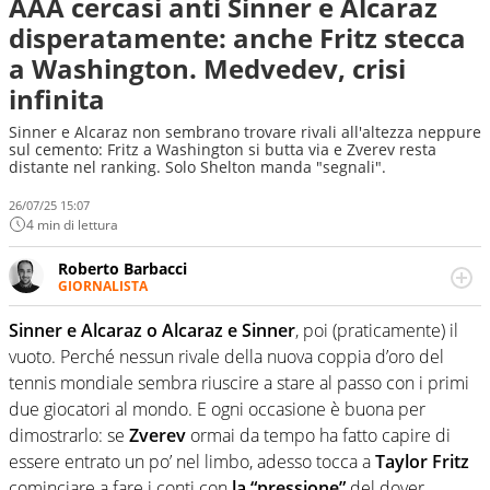
AAA cercasi anti Sinner e Alcaraz
disperatamente: anche Fritz stecca
a Washington. Medvedev, crisi
infinita
Sinner e Alcaraz non sembrano trovare rivali all'altezza neppure
sul cemento: Fritz a Washington si butta via e Zverev resta
distante nel ranking. Solo Shelton manda "segnali".
26/07/25 15:07
4 min di lettura
Roberto Barbacci
GIORNALISTA
Giornalista (pubblicista) sportivo a tutto campo, è il
tuttologo di Virgilio Sport. Provate a chiedergli di boxe, di
Sinner e Alcaraz o Alcaraz e Sinner
, poi (praticamente) il
scherma, di volley o di curling: ve ne farà innamorare
vuoto. Perché nessun rivale della nuova coppia d’oro del
tennis mondiale sembra riuscire a stare al passo con i primi
due giocatori al mondo. E ogni occasione è buona per
dimostrarlo: se
Zverev
ormai da tempo ha fatto capire di
essere entrato un po’ nel limbo, adesso tocca a
Taylor Fritz
cominciare a fare i conti con
la “pressione”
del dover