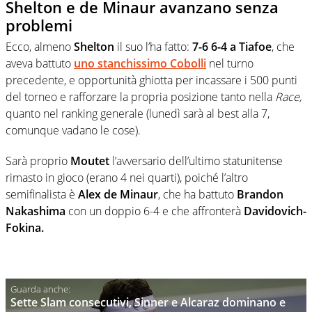
Shelton e de Minaur avanzano senza
problemi
Ecco, almeno
Shelton
il suo l’ha fatto:
7-6 6-4 a Tiafoe
, che
aveva battuto
uno stanchissimo Cobolli
nel turno
precedente, e opportunità ghiotta per incassare i 500 punti
del torneo e rafforzare la propria posizione tanto nella
Race,
quanto nel ranking generale (lunedì sarà al best alla 7,
comunque vadano le cose).
Sarà proprio
Moutet
l’avversario dell’ultimo statunitense
rimasto in gioco (erano 4 nei quarti), poiché l’altro
semifinalista è
Alex de Minaur
, che ha battuto
Brandon
Nakashima
con un doppio 6-4 e che affronterà
Davidovich-
Fokina.
Sette Slam consecutivi, Sinner e Alcaraz dominano e