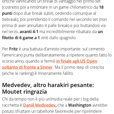
ortiche vanificando un break di vantaggio nel primo set
(costretto poi a rimontare in un game chilometrico da
18
punti
dopo due break subiti, cedendo comunque al
tiebreak), poi prendendo il comando nel secondo set (non
prima di aver annullato 4 palle break) e poi buttandosi via
nel terzo,
avanti 4-1
ma incredibilmente ribaltato da
un
filotto di 6 game a 1
vinti dallo spagnolo.
Per
Fritz
è una battuta d’arresto importante: sul cemento
l’americano punta deliberatamente a ripetere quanto fatto lo
scorso anno, quando si fermò
in finale agli US Open
soltanto di fronte a Sinner
. Ma il primo step di crescita
(anche le ranking) è miseramente fallito.
Medvedev, altro harakiri pesante:
Moutet ringrazia
Chi da tempo non è più un’insidia reale per i big della
racchetta è
Daniil Medvedev
,
che a
Washington
avrebbe
potuto sfruttare un tabellone favorevole per riprendere