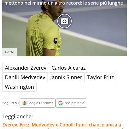
mettono nel mirino un altro record: le serie più lunghe
Getty
Alexander Zverev
Carlos Alcaraz
Daniil Medvedev
Jannik Sinner
Taylor Fritz
Washington
Seguici su:
Google Discover
Fonti preferite
Leggi anche:
Zverev, Fritz, Medvedev e Cobolli fuori: chance unica a