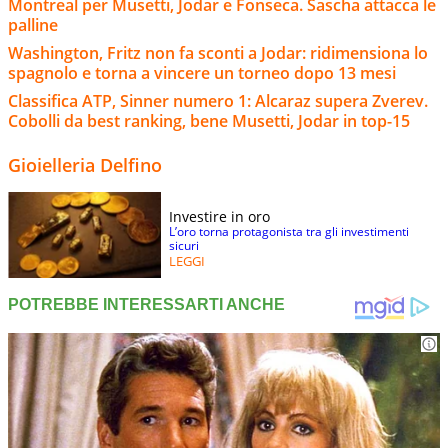
Montreal per Musetti, Jodar e Fonseca. Sascha attacca le
palline
Washington, Fritz non fa sconti a Jodar: ridimensiona lo
spagnolo e torna a vincere un torneo dopo 13 mesi
Classifica ATP, Sinner numero 1: Alcaraz supera Zverev.
Cobolli da best ranking, bene Musetti, Jodar in top-15
Gioielleria Delfino
Investire in oro
L’oro torna protagonista tra gli investimenti
sicuri
LEGGI