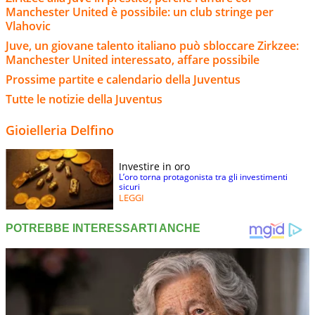
Manchester United è possibile: un club stringe per
Vlahovic
Juve, un giovane talento italiano può sbloccare Zirkzee:
Manchester United interessato, affare possibile
Prossime partite e calendario della Juventus
Tutte le notizie della Juventus
Gioielleria Delfino
Investire in oro
L’oro torna protagonista tra gli investimenti
sicuri
LEGGI