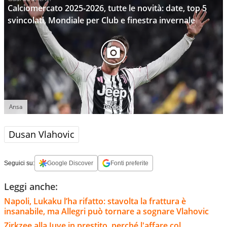
Calciomercato 2025-2026, tutte le novità: date, top 5
svincolati, Mondiale per Club e finestra invernale
Ansa
Dusan Vlahovic
Seguici su:
Google Discover
Fonti preferite
Leggi anche:
Napoli, Lukaku l’ha rifatto: stavolta la frattura è
insanabile, ma Allegri può tornare a sognare Vlahovic
Zirkzee alla Juve in prestito, perché l'affare col