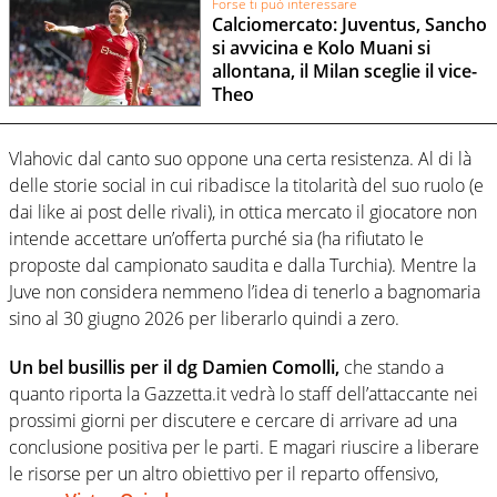
Forse ti può interessare
Calciomercato: Juventus, Sancho
si avvicina e Kolo Muani si
allontana, il Milan sceglie il vice-
Theo
Vlahovic dal canto suo oppone una certa resistenza. Al di là
delle storie social in cui ribadisce la titolarità del suo ruolo (e
dai like ai post delle rivali), in ottica mercato il giocatore non
intende accettare un’offerta purché sia (ha rifiutato le
proposte dal campionato saudita e dalla Turchia). Mentre la
Juve non considera nemmeno l’idea di tenerlo a bagnomaria
sino al 30 giugno 2026 per liberarlo quindi a zero.
Un bel busillis per il dg Damien Comolli,
che stando a
quanto riporta la Gazzetta.it vedrà lo staff dell’attaccante nei
prossimi giorni per discutere e cercare di arrivare ad una
conclusione positiva per le parti. E magari riuscire a liberare
le risorse per un altro obiettivo per il reparto offensivo,