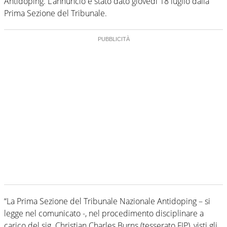
Antidoping. L’annuncio è stato dato giovedì 18 luglio dalla
Prima Sezione del Tribunale.
“La Prima Sezione del Tribunale Nazionale Antidoping – si
legge nel comunicato -, nel procedimento disciplinare a
carico del sig. Christian Charles Burns (tesserato FIP), visti gli