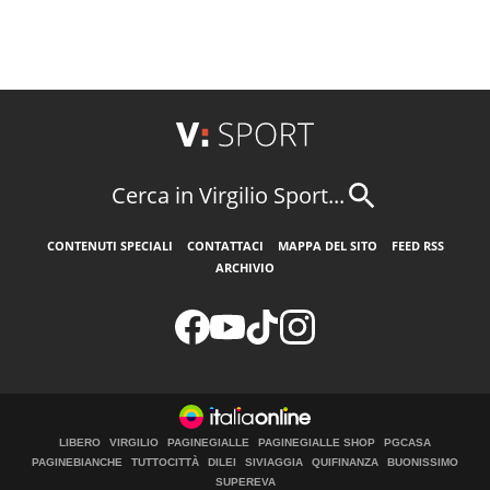
Cerca in Virgilio Sport...
CONTENUTI SPECIALI
CONTATTACI
MAPPA DEL SITO
FEED RSS
ARCHIVIO
LIBERO
VIRGILIO
PAGINEGIALLE
PAGINEGIALLE SHOP
PGCASA
PAGINEBIANCHE
TUTTOCITTÀ
DILEI
SIVIAGGIA
QUIFINANZA
BUONISSIMO
SUPEREVA