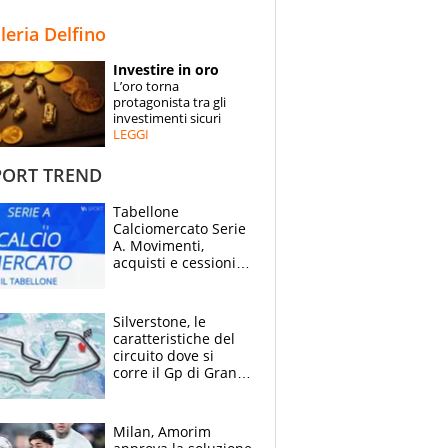
STORIE
lleria Delfino
SPECIALI
Investire in oro
L’oro torna
ESPERTI
protagonista tra gli
investimenti sicuri
LEGGI
CONTATTI
ORT TREND
Tabellone
Calciomercato Serie
A. Movimenti,
acquisti e cessioni:
estate 2026-27
Silverstone, le
caratteristiche del
circuito dove si
corre il Gp di Gran
Bretagna del
Motomondiale
Milan, Amorim