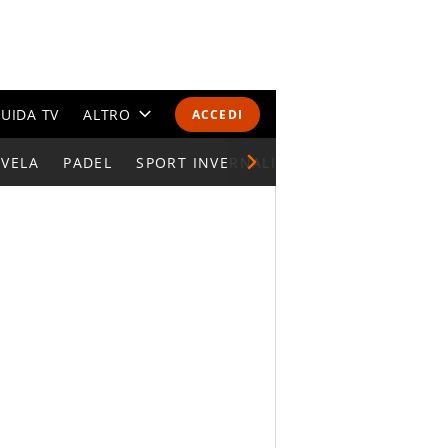
UIDA TV
ALTRO
ACCEDI
VELA
PADEL
CALENDARI E CLASSIFICHE
SPORT INVERNALI
SPORT PARALIMPIC
ALTRI SPORT
MONDIALI 2026
OLIMPIADI
GOSSIP
LIFESTYLE