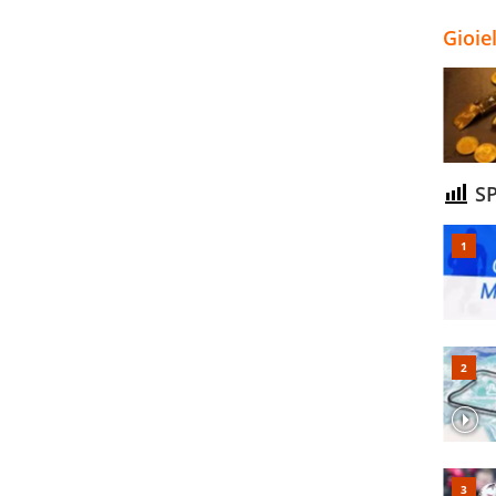
Gioie
SP