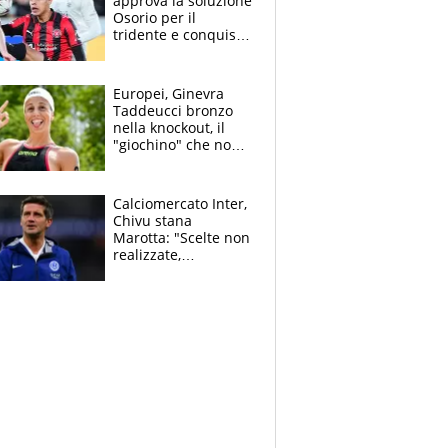
approva la soluzione
Osorio per il
tridente e conquista
Jashari: la frecciata
dello svizzero all'ex
Allegri
Europei, Ginevra
Taddeucci bronzo
nella knockout, il
"giochino" che non
le piace: "La Senna?
Oggi era pulita"
Calciomercato Inter,
Chivu stana
Marotta: "Scelte non
realizzate,
dobbiamo
completare la
squadra"