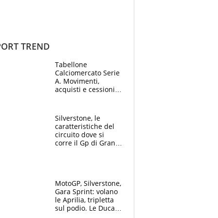
ORT TREND
Tabellone
Calciomercato Serie
A. Movimenti,
acquisti e cessioni:
estate 2026-27
Silverstone, le
caratteristiche del
circuito dove si
corre il Gp di Gran
Bretagna del
Motomondiale
MotoGP, Silverstone,
Gara Sprint: volano
le Aprilia, tripletta
sul podio. Le Ducati
crollano