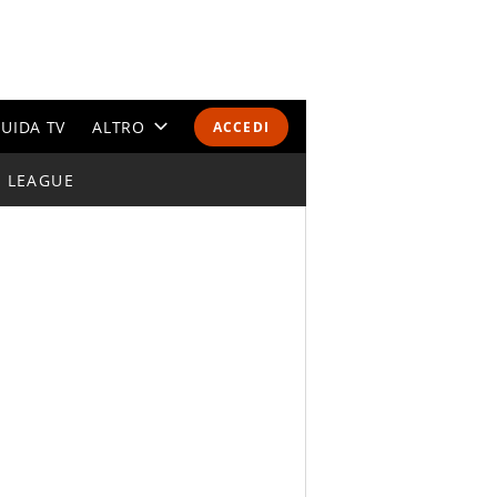
UIDA TV
ALTRO
ACCEDI
I LEAGUE
CALENDARI E CLASSIFICHE
ALTRI SPORT
MONDIALI 2026
OLIMPIADI
GOSSIP
LIFESTYLE