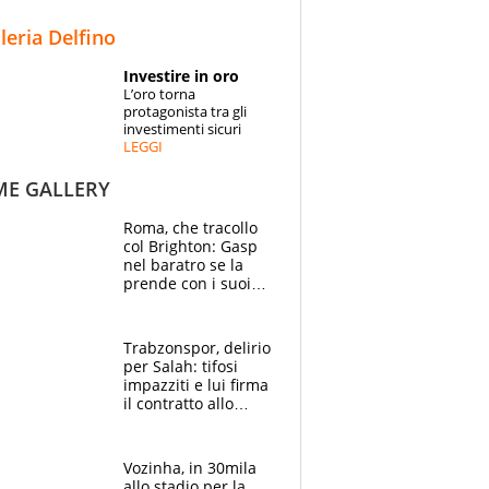
STORIE
lleria Delfino
SPECIALI
Investire in oro
L’oro torna
ESPERTI
protagonista tra gli
investimenti sicuri
LEGGI
CONTATTI
ME GALLERY
Roma, che tracollo
col Brighton: Gasp
nel baratro se la
prende con i suoi
cambiando tutti
Trabzonspor, delirio
per Salah: tifosi
impazziti e lui firma
il contratto allo
stadio
Vozinha, in 30mila
allo stadio per la