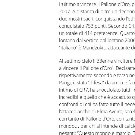
L’ultimo a vincere il Pallone d’Oro,
2007. A distanza di oltre un decenni
due mostri sacri, conquistando l’edi
conquistato 753 punti. Secondo Cr
un totale di 414 preferenze. Quarto
lontano dal vertice dal lontano 200
“italiano” è Mandzukic, attaccante d
Al settimo cielo il 33enne vincitore
a vincere il Pallone d’Oro”. Decisa
rispettivamente secondo e terzo nella
Parigi, è stata “difesa” da amici e f
intimo di CR7, ha snocciolato tutti 
incredibile quello che è accaduto q
confronti di chi ha fatto tutto il ne
l’attacco anche di Elma Aveiro, sorel
con tanto di Pallone d’Oro, con tanto
mondo… per chi si intende di calcio
pesanti: “Questo mondo è marcio. T