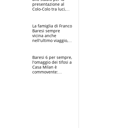
presentazione al
Colo-Colo tra luci,
spettacolo, elicotteri
e paracadutisti
La famiglia di Franco
Baresi sempre
vicina anche
nell'ultimo viaggio,
la moglie Maura, i
figli e i suoi cari
circondati
Baresi 6 per sempre,
dall'affetto dei tifosi
l'omaggio dei tifosi a
Casa Milan è
commovente:
maglie, bandiere,
sciarpe, lacrime e
bigliettini