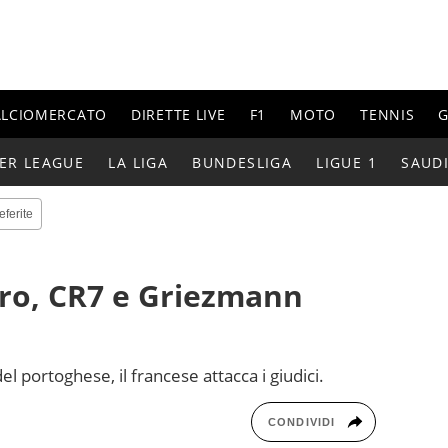
ALCIOMERCATO
DIRETTE LIVE
F1
MOTO
TENNIS
G
ER LEAGUE
LA LIGA
BUNDESLIGA
LIGUE 1
SAUD
eferite
Oro, CR7 e Griezmann
l portoghese, il francese attacca i giudici.
CONDIVIDI