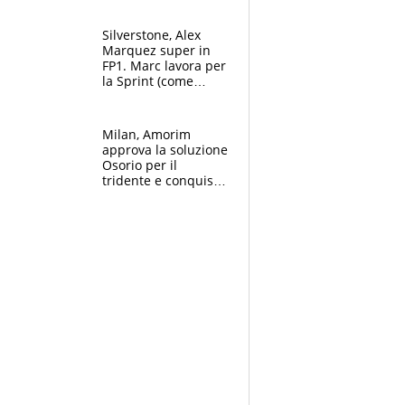
Silverstone, Alex
Marquez super in
FP1. Marc lavora per
la Sprint (come
Martin), bene
Bezzecchi
Milan, Amorim
approva la soluzione
Osorio per il
tridente e conquista
Jashari: la frecciata
dello svizzero all'ex
Allegri