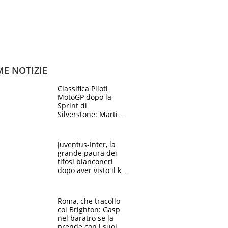
ME NOTIZIE
Classifica Piloti
MotoGP dopo la
Sprint di
Silverstone: Martin
sempre più leader,
Bezzecchi supera
Marquez
Juventus-Inter, la
grande paura dei
tifosi bianconeri
dopo aver visto il ko
nel derby d'Italia
Roma, che tracollo
col Brighton: Gasp
nel baratro se la
prende con i suoi