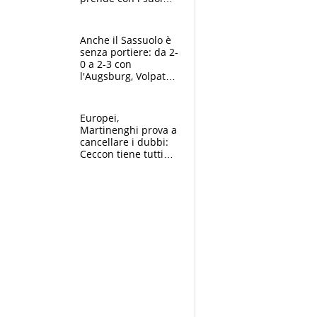
cambiando tutti
Anche il Sassuolo è
senza portiere: da 2-
0 a 2-3 con
l'Augsburg, Volpato
non basta, che
errori di Muric
Europei,
Martinenghi prova a
cancellare i dubbi:
Ceccon tiene tutti
col fiato sospeso.
Pellegrini punta su
Curtis