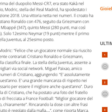
 prima del duopolio Messi-CR7, era stato Kakà nel
Gioie
o, Modric, stella del Real Madrid, ha spodestato i
zione 2018. Una vittoria netta nei numeri. Il croato ha
istiano Ronaldo con 476, seguito da Griezmann con
 Mbappé (347), quinto Messi (280 punti, mai così
6). Solo 12esimo Neymar (19 punti) mentre il primo
ella Juventus, al 25esimo posto.
ULTI
 Modric: “Felice che un giocatore normale sia riuscito
mente contrariati Cristiano Ronaldo e Griezmann,
 classifica finale. La stella della Juventus, assente a
amigliari via social network. Miguel Paixao, amico
i numeri di Cristiano, aggiungendo: “E’ assolutamente
uest’anno. E’ una grande mancanza di rispetto nei
cessario per essere il migliore anche quest’anno”. Duro
la di Cristiano, che ha postato una foto del fratello
 di frecciata a France Football: “Miglior giocatore del
, chiaramente”. Rincarando la dose con altre frasi
utto è regolato dalla mafia…”, come riporta Marca.