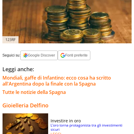
123RF
Seguici su:
Google Discover
Fonti preferite
Leggi anche:
Mondiali, gaffe di Infantino: ecco cosa ha scritto
all'Argentina dopo la finale con la Spagna
Tutte le notizie della Spagna
Gioielleria Delfino
Investire in oro
L’oro torna protagonista tra gli investimenti
sicuri