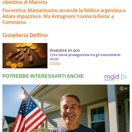
obiettivo di Marotta
Fiorentina, Mastantuono accende la febbre argentina e
Adani impazzisce. Ma Antognoni ‘rovina la festa’ a
Commisso
Gioielleria Delfino
Investire in oro
L’oro torna protagonista tra gli investimenti
sicuri
LEGGI