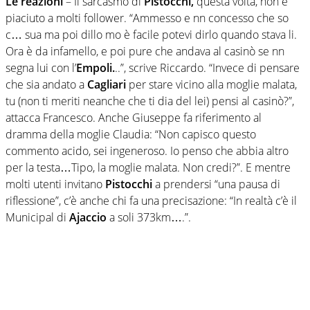
Le reazioni
– Il sarcasmo di
Pistocchi,
questa volta, non è
piaciuto a molti follower. “Ammesso e nn concesso che so
c… sua ma poi dillo mo è facile potevi dirlo quando stava li.
Ora è da infamello, e poi pure che andava al casinò se nn
segna lui con l’
Empoli.
..”, scrive Riccardo. “Invece di pensare
che sia andato a
Cagliari
per stare vicino alla moglie malata,
tu (non ti meriti neanche che ti dia del lei) pensi al casinò?”,
attacca Francesco. Anche Giuseppe fa riferimento al
dramma della moglie Claudia: “Non capisco questo
commento acido, sei ingeneroso. Io penso che abbia altro
per la testa…Tipo, la moglie malata. Non credi?”. E mentre
molti utenti invitano
Pistocchi
a prendersi “una pausa di
riflessione”, c’è anche chi fa una precisazione: “In realtà c’è il
Municipal di
Ajaccio
a soli 373km….”.