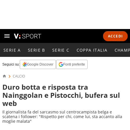
ACCEDI
SERIE A
SERIE B
SERIE C
COPPA ITALIA
CHAMP
Seguici su:
Google Discover
Fonti preferite
CALCIO
Duro botta e risposta tra
Nainggolan e Pistocchi, bufera sul
web
Il giornalista fa del sarcasmo sul centrocampista belga e
scatena i follower: "Rispetto per chi, come lui, sta accanto alla
moglie malata"