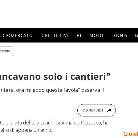
ALCIOMERCATO
DIRETTE LIVE
F1
MOTO
TENNIS
G
eferite
ncavano solo i cantieri"
entera, ora mi godo questa favola" osserva il
CONDIVIDI
tto e la vita del suo coach, Gianmarco Pozzecco, ha
l giro di appena un anno.
Gioie