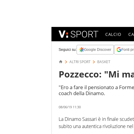
CALCIO
C
Seguici su:
Google Discover
Fonti pr
ALTRI SPORT
BASKET
Pozzecco: "Mi ma
"Ero a fare il pensionato a Form
coach della Dinamo.
08/06/19 11:30
La Dinamo Sassari è in finale scude
subito una autentica rivoluzione ne