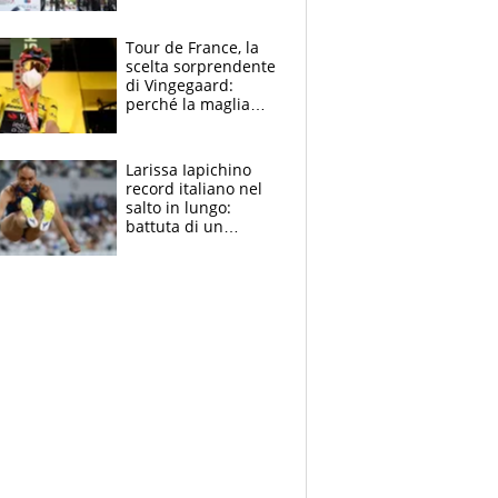
rito della Norvegia
di Haaland e
compagni
Tour de France, la
scelta sorprendente
di Vingegaard:
perché la maglia
gialla indossa la
mascherina, il
rischio da evitare
Larissa Iapichino
record italiano nel
salto in lungo:
battuta di un
centimetro mamma
Fiona May