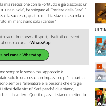
 mia rescissione con la Fortitudo è già trascorso un
su una nuvola”, ha spiegato al ‘Corriere della Sera’. E
sa sia successo, quattro mesi fa stavo a casa mia a
ato, mi mancavano solo i cantieri”.
ULTI
o su ultime news di sport, risultati ed eventi
ti al nostro canale
WhatsApp
ra nel canale WhatsApp
sono sempre lo stesso ma l’approccio è
to solo in una cosa, non impazzisco più in partita e
 sono sempre l’allenatore e la persona che ero già
si i tifosi della Virtus? Sarà perché divertiamo,
 belli da vedere. Questi ragazzi ci stanno mettendo