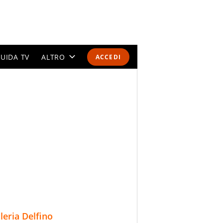
UIDA TV
ALTRO
ACCEDI
CALENDARI E CLASSIFICHE
ALTRI SPORT
MONDIALI 2026
OLIMPIADI
GOSSIP
LIFESTYLE
lleria Delfino