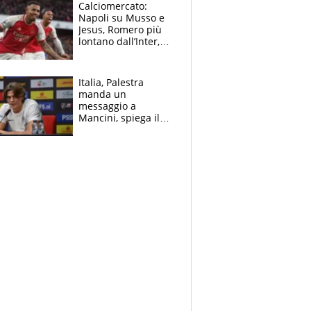
B. Rune verso la
Calciomercato:
rinuncia
Napoli su Musso e
Jesus, Romero più
lontano dall’Inter,
delirio Mastantuono,
Juve su Trubin. Il
tabellone
Italia, Palestra
manda un
messaggio a
Mancini, spiega il
motivo del no
all’Inter e lancia
l'alleanza con
Donnarumma