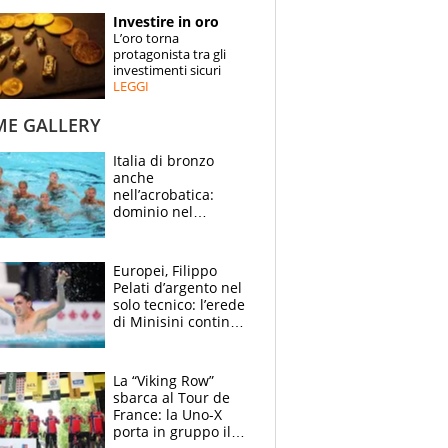
STORIE
Investire in oro
L’oro torna
SPECIALI
protagonista tra gli
investimenti sicuri
LEGGI
ESPERTI
ME GALLERY
CONTATTI
Italia di bronzo
anche
nell’acrobatica:
dominio nel
medagliere, ora
tocca a Ceccon, Curti
e compagni
Europei, Filippo
continuare
Pelati d’argento nel
solo tecnico: l’erede
di Minisini continua
a stupire, Los
Angeles è già nel
mirino
La “Viking Row”
sbarca al Tour de
France: la Uno-X
porta in gruppo il