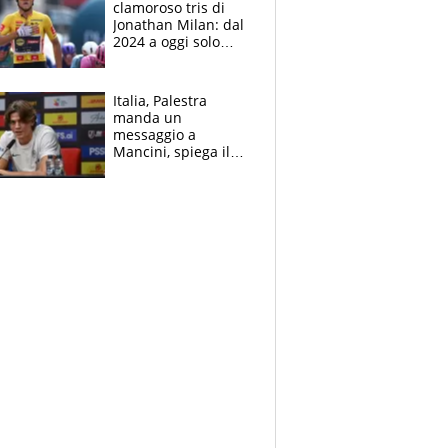
clamoroso tris di
Jonathan Milan: dal
2024 a oggi solo
Pogacar ha vinto più
di lui. Bene Romele
e Skerl
Italia, Palestra
manda un
messaggio a
Mancini, spiega il
motivo del no
all’Inter e lancia
l'alleanza con
Donnarumma