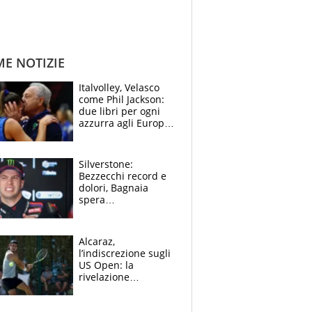
ME NOTIZIE
Italvolley, Velasco
come Phil Jackson:
due libri per ogni
azzurra agli Europei.
Quello per Sylla è
“geniale”
Silverstone:
Bezzecchi record e
dolori, Bagnaia
spera
nell'antidolorifico,
Marquez si tira fuori
e vota Aprilia
Alcaraz,
l’indiscrezione sugli
US Open: la
rivelazione
dell’amico
giornalista e il piano