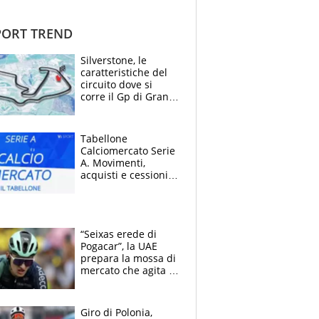
ORT TREND
Silverstone, le
caratteristiche del
circuito dove si
corre il Gp di Gran
Bretagna del
Motomondiale
Tabellone
Calciomercato Serie
A. Movimenti,
acquisti e cessioni:
estate 2026-27
“Seixas erede di
Pogacar”, la UAE
prepara la mossa di
mercato che agita la
Francia. Ciccone,
che beffa alla Vuelta
a Burgos
Giro di Polonia,