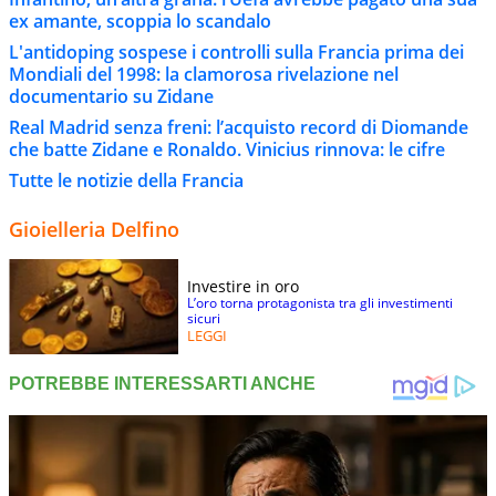
ex amante, scoppia lo scandalo
L'antidoping sospese i controlli sulla Francia prima dei
Mondiali del 1998: la clamorosa rivelazione nel
documentario su Zidane
Real Madrid senza freni: l’acquisto record di Diomande
che batte Zidane e Ronaldo. Vinicius rinnova: le cifre
Tutte le notizie della Francia
Gioielleria Delfino
Investire in oro
L’oro torna protagonista tra gli investimenti
sicuri
LEGGI