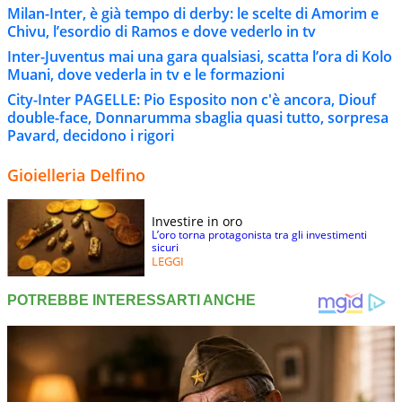
Milan-Inter, è già tempo di derby: le scelte di Amorim e
Chivu, l’esordio di Ramos e dove vederlo in tv
Inter-Juventus mai una gara qualsiasi, scatta l’ora di Kolo
Muani, dove vederla in tv e le formazioni
City-Inter PAGELLE: Pio Esposito non c'è ancora, Diouf
double-face, Donnarumma sbaglia quasi tutto, sorpresa
Pavard, decidono i rigori
Gioielleria Delfino
Investire in oro
L’oro torna protagonista tra gli investimenti
sicuri
LEGGI