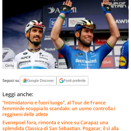
Getty
Seguici su:
Google Discover
Fonti preferite
Leggi anche:
“Intimidatorio e fuori luogo”, al Tour de France
femminile scoppia lo scandalo: un uomo controlla i
reggiseni delle atlete
Evenepoel fora, rimonta e vince su Carapaz una
splendida Classica di San Sebastian. Pogacar, il sì alla