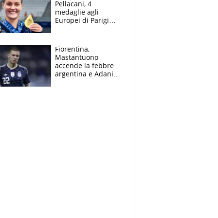
Pellacani, 4
medaglie agli
Europei di Parigi
2026, papà
Giampaolo
giornalista, mamma
Fiorentina,
insegnante e il
Mastantuono
fratello calciatore
accende la febbre
argentina e Adani
impazzisce. Ma
Antognoni ‘rovina la
festa’ a Commisso