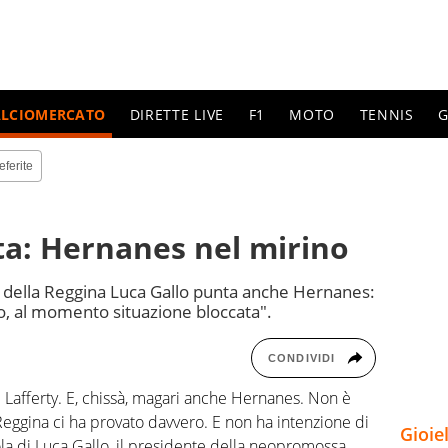
ALCIOMERCATO
DIRETTE LIVE
F1
MOTO
TENNIS
G
eferite
ta: Hernanes nel mirino
n della Reggina Luca Gallo punta anche Hernanes:
, al momento situazione bloccata".
CONDIVIDI
 Lafferty. E, chissà, magari anche Hernanes. Non è
eggina ci ha provato davvero. E non ha intenzione di
Gioie
la di Luca Gallo, il presidente della neopromossa