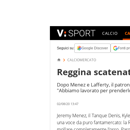
CALCIO
C
Seguici su:
Google Discover
Fonti pr
CALCIOMERCATO
Reggina scatena
Dopo Menez e Lafferty, il patro
"Abbiamo lavorato per prenderlo
02/08/20 13:47
Jeremy Menez, il Tanque Denis, Kyle
una voce da puro fantamercato: la R
mollare completamente l’osso. Paro