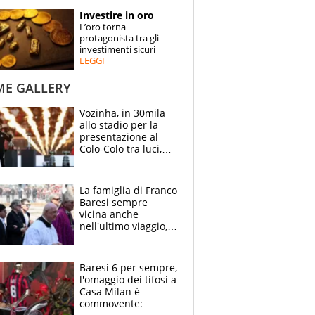
STORIE
Investire in oro
L’oro torna
SPECIALI
protagonista tra gli
investimenti sicuri
LEGGI
ESPERTI
ME GALLERY
CONTATTI
Vozinha, in 30mila
allo stadio per la
presentazione al
Colo-Colo tra luci,
spettacolo, elicotteri
e paracadutisti
La famiglia di Franco
Baresi sempre
vicina anche
nell'ultimo viaggio,
la moglie Maura, i
figli e i suoi cari
circondati
Baresi 6 per sempre,
dall'affetto dei tifosi
l'omaggio dei tifosi a
Casa Milan è
commovente: