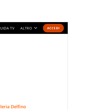
UIDA TV
ALTRO
ACCEDI
CALENDARI E CLASSIFICHE
ALTRI SPORT
MONDIALI 2026
OLIMPIADI
GOSSIP
LIFESTYLE
lleria Delfino