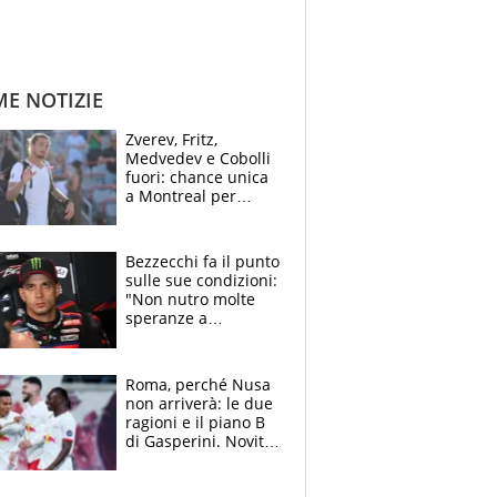
ME NOTIZIE
Zverev, Fritz,
Medvedev e Cobolli
fuori: chance unica
a Montreal per
Musetti, Jodar e
Fonseca. Sascha
attacca le palline
Bezzecchi fa il punto
sulle sue condizioni:
"Non nutro molte
speranze a
Silverstone". Ma
promette battaglia
da Aragon
Roma, perché Nusa
non arriverà: le due
ragioni e il piano B
di Gasperini. Novità
su Pellegrini e
Cacciamani