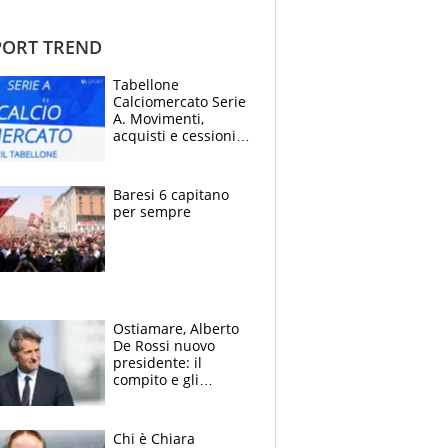
ORT TREND
Tabellone
Calciomercato Serie
A. Movimenti,
acquisti e cessioni:
estate 2026-27
Baresi 6 capitano
per sempre
Ostiamare, Alberto
De Rossi nuovo
presidente: il
compito e gli
obiettivi ricevuti dal
figlio Daniele
Chi è Chiara