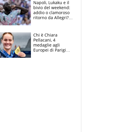
Napoli, Lukaku e il
bivio del weekend:
addio o clamoroso
ritorno da Allegri?
Gli scenari
Chi è Chiara
Pellacani, 4
medaglie agli
Europei di Parigi
2026, papà
Giampaolo
giornalista, mamma
insegnante e il
fratello calciatore