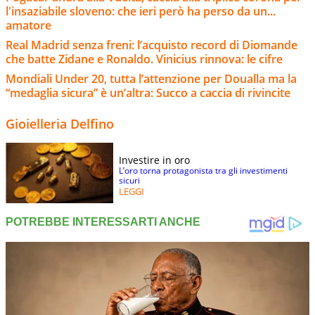
l'insaziabile sloveno: che ieri però ha perso da un...
amatore
Real Madrid senza freni: l’acquisto record di Diomande
che batte Zidane e Ronaldo. Vinicius rinnova: le cifre
Mondiali Under 20, tutta l’attenzione per Doualla ma la
“medaglia sicura” è un’altra: Succo a caccia di rivincite
Gioielleria Delfino
Investire in oro
L’oro torna protagonista tra gli investimenti
sicuri
LEGGI