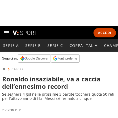
ACCEDI
SERIE A
SERIE B
SERIE C
COPPA ITALIA
CHAMP
Seguici su:
Google Discover
Fonti preferite
CALCIO
Ronaldo insaziabile, va a caccia
dell’ennesimo record
Se segnerà 4 gol nelle prossime 3 partite toccherà quota 50 reti
per l’ottavo anno di fila. Messi s’è fermato a cinque
20/12/18 11:11