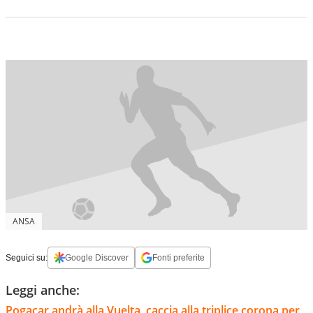
ANSA
Seguici su:
Google Discover
Fonti preferite
Leggi anche:
Pogacar andrà alla Vuelta, caccia alla triplice corona per