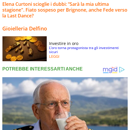
Elena Curtoni scioglie i dubbi: “Sarà la mia ultima
stagione". Fiato sospeso per Brignone, anche Fede verso
la Last Dance?
Gioielleria Delfino
Investire in oro
L’oro torna protagonista tra gli investimenti
sicuri
LEGGI