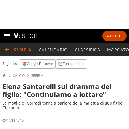
ACCEDI
SERIE A
CALENDARIO
CLASSIFICA
MARCATO
Seguici su:
Google Discover
Fonti preferite
CALCIO
SERIE A
Elena Santarelli sul dramma del
figlio: "Continuiamo a lottare"
La moglie di Corradi torna a parlare della malattia di suo figlio
Giacomo.
05/11/18 13:15