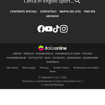
Cerca in Virgilio Sport...
CONTENUTI SPECIALI
CONTATTACI
MAPPA DEL SITO
FEED RSS
ARCHIVIO
LIBERO
VIRGILIO
PAGINEGIALLE
PAGINEGIALLE SHOP
PGCASA
PAGINEBIANCHE
TUTTOCITTÀ
DILEI
SIVIAGGIA
QUIFINANZA
BUONISSIMO
SUPEREVA
Chi siamo
Note Legali
Privacy
Cookie Policy
Preferenze sui cookie
Aiuto
© Italiaonline S.p.A. 2026
Direzione e coordinamento di Libero Acquisition S.á r.l.
P. IVA 03970540963