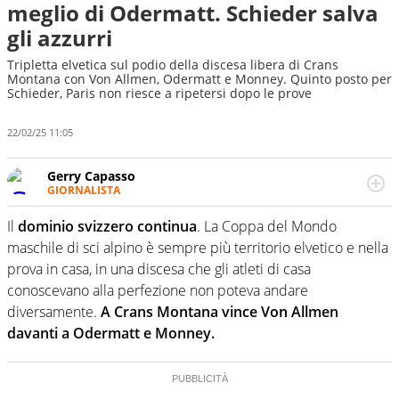
meglio di Odermatt. Schieder salva
gli azzurri
Tripletta elvetica sul podio della discesa libera di Crans
Montana con Von Allmen, Odermatt e Monney. Quinto posto per
Schieder, Paris non riesce a ripetersi dopo le prove
22/02/25 11:05
Gerry Capasso
GIORNALISTA
Per lui gli sport americani non hanno segreti: basket,
football, baseball e la capacità innata di trovare la notizia
Il
dominio svizzero continua
. La Coppa del Mondo
dove altri non vedono granché
maschile di sci alpino è sempre più territorio elvetico e nella
prova in casa, in una discesa che gli atleti di casa
conoscevano alla perfezione non poteva andare
diversamente.
A Crans Montana vince Von Allmen
davanti a Odermatt e Monney.