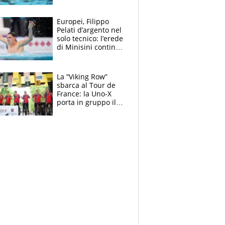
medagliere, ora
tocca a Ceccon, Curti
e compagni
Europei, Filippo
continuare
Pelati d’argento nel
solo tecnico: l’erede
di Minisini continua
a stupire, Los
Angeles è già nel
mirino
La “Viking Row”
sbarca al Tour de
France: la Uno-X
porta in gruppo il
rito della Norvegia
di Haaland e
compagni