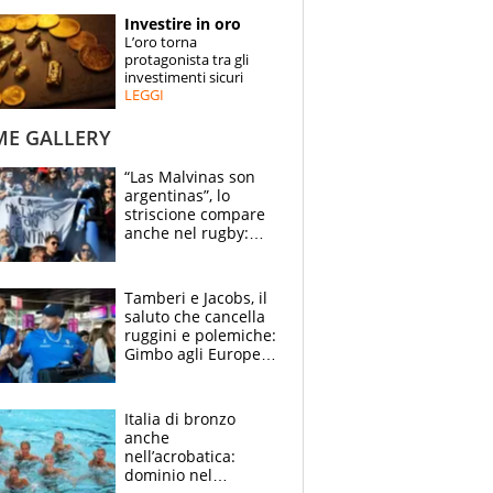
STORIE
Investire in oro
L’oro torna
SPECIALI
protagonista tra gli
investimenti sicuri
LEGGI
ESPERTI
ME GALLERY
CONTATTI
“Las Malvinas son
argentinas”, lo
striscione compare
anche nel rugby:
dopo Messi e
compagni ormai è
un caso
Tamberi e Jacobs, il
saluto che cancella
ruggini e polemiche:
Gimbo agli Europei
cerca un altro
miracolo
Italia di bronzo
anche
nell’acrobatica:
dominio nel