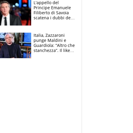
L'appello del
Principe Emanuele
Filiberto di Savoia
scatena i dubbi dei
tifosi: "E' una
trappola"
Italia, Zazzaroni
punge Maldini e
Guardiola: “Altro che
stanchezza”. Il like
di Mancini e le
polemiche sui social