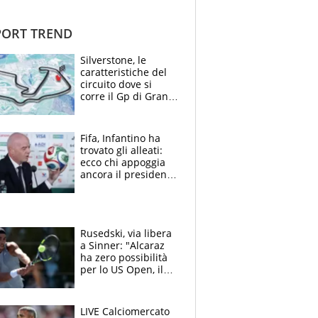
ORT TREND
Silverstone, le
caratteristiche del
circuito dove si
corre il Gp di Gran
Bretagna del
Motomondiale
Fifa, Infantino ha
trovato gli alleati:
ecco chi appoggia
ancora il presidente
che spera di essere
rieletto
Rusedski, via libera
a Sinner: "Alcaraz
ha zero possibilità
per lo US Open, il
2026 forse è gà
finito per lui"
LIVE Calciomercato