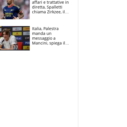
affari e trattative in
diretta, Spalletti
chiama Zirkzee, il
Milan valuta il
ritorno di Brahim
Diaz
Italia, Palestra
manda un
messaggio a
Mancini, spiega il
motivo del no
all’Inter e lancia
l'alleanza con
Donnarumma