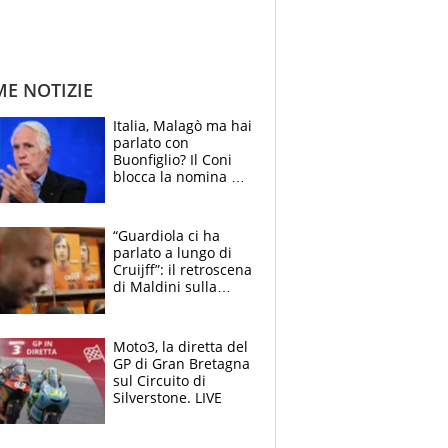
ME NOTIZIE
Italia, Malagò ma hai
parlato con
Buonfiglio? Il Coni
blocca la nomina di
Diana Bianchedi
“Guardiola ci ha
parlato a lungo di
Cruijff”: il retroscena
di Maldini sulla
Nazionale e sul
sogno interrotto
Moto3, la diretta del
GP di Gran Bretagna
sul Circuito di
Silverstone. LIVE