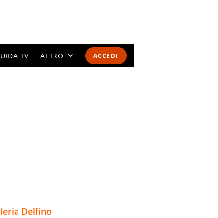
UIDA TV
ALTRO
ACCEDI
CALENDARI E CLASSIFICHE
ALTRI SPORT
MONDIALI 2026
OLIMPIADI
GOSSIP
LIFESTYLE
lleria Delfino