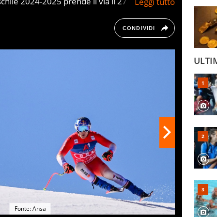
hile 2024-2025 prende il via il 27 ottobre e va
 febbraio (dal 4 al 16), però, la competizione
sciare spazio ai Campionati del Mondo di Sci
CONDIVIDI
ULTI
Fonte: Ansa