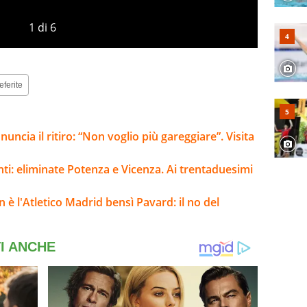
1
di
6
eferite
ncia il ritiro: “Non voglio più gareggiare”. Visita
nti: eliminate Potenza e Vicenza. Ai trentaduesimi
 è l'Atletico Madrid bensì Pavard: il no del