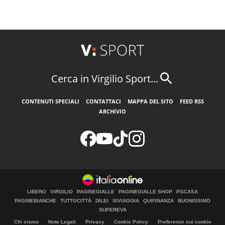
Cerca in Virgilio Sport...
CONTENUTI SPECIALI
CONTATTACI
MAPPA DEL SITO
FEED RSS
ARCHIVIO
LIBERO
VIRGILIO
PAGINEGIALLE
PAGINEGIALLE SHOP
PGCASA
PAGINEBIANCHE
TUTTOCITTÀ
DILEI
SIVIAGGIA
QUIFINANZA
BUONISSIMO
SUPEREVA
Chi siamo
Note Legali
Privacy
Cookie Policy
Preferenze sui cookie