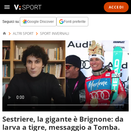
ACCEDI
Seguici su:
Google Discover
Fonti preferite
ALTRI SPORT
SPORT INVERNALI
Sestriere, la gigante è Brignone: da
larva a tigre, messaggio a Tomba.