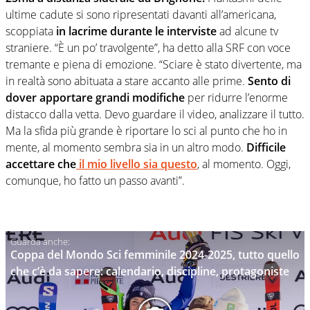
ultime cadute si sono ripresentati davanti all’americana,
scoppiata
in lacrime durante le interviste
ad alcune tv
straniere.
“È un po’ travolgente”, ha detto alla SRF con voce
tremante e piena di emozione. “Sciare è stato divertente, ma
in realtà sono abituata a stare accanto alle prime.
Sento
di
dover apportare grandi modifiche
per ridurre l’enorme
distacco dalla vetta. Devo guardare il video, analizzare il tutto.
Ma la sfida più grande è riportare lo sci al punto che ho in
mente, al momento sembra sia in un altro modo.
Difficile
accettare che
il mio livello sia questo
, al momento. Oggi,
comunque, ho fatto un passo avanti”.
Coppa del Mondo Sci femminile 2024-2025, tutto quello
che c’è da sapere: calendario, discipline, protagoniste