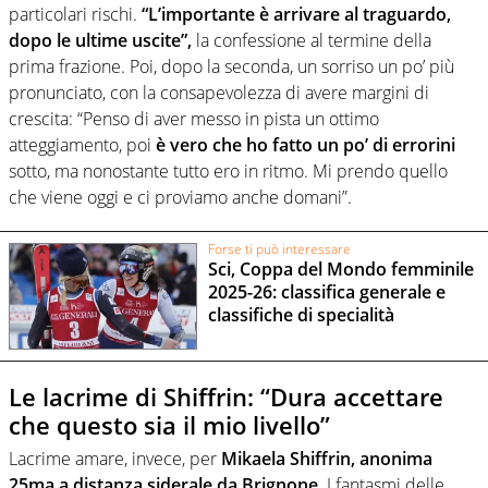
particolari rischi.
“L’importante è arrivare al traguardo,
dopo le ultime uscite”,
la confessione al termine della
prima frazione. Poi, dopo la seconda, un sorriso un po’ più
pronunciato, con la consapevolezza di avere margini di
crescita: “Penso di aver messo in pista un ottimo
atteggiamento, poi
è vero che ho fatto un po’ di errorini
sotto, ma nonostante tutto ero in ritmo. Mi prendo quello
che viene oggi e ci proviamo anche domani”.
Forse ti può interessare
Sci, Coppa del Mondo femminile
2025-26: classifica generale e
classifiche di specialità
Le lacrime di Shiffrin: “Dura accettare
che questo sia il mio livello”
Lacrime amare, invece, per
Mikaela Shiffrin, anonima
25ma a distanza siderale da Brignone.
I fantasmi delle