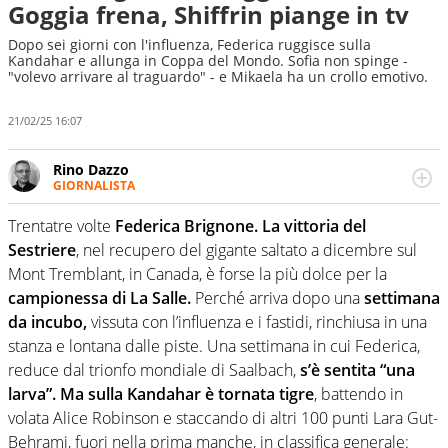
Goggia frena, Shiffrin piange in tv
Dopo sei giorni con l'influenza, Federica ruggisce sulla
Kandahar e allunga in Coppa del Mondo. Sofia non spinge -
"volevo arrivare al traguardo" - e Mikaela ha un crollo emotivo.
21/02/25 16:07
Rino Dazzo
GIORNALISTA
Se mai ci fosse modo di traslare il glossario del calcio in
una nicchia di esperti, lui ne farebbe parte. Non si perde
Trentatre volte
Federica Brignone. La vittoria del
una svista arbitrale né gli umori social del mondo delle
Sestriere
, nel recupero del gigante saltato a dicembre sul
curve
Mont Tremblant, in Canada, è forse la più dolce per la
campionessa di La Salle.
Perché arriva dopo una
settimana
da incubo,
vissuta con l’influenza e i fastidi, rinchiusa in una
stanza e lontana dalle piste. Una settimana in cui Federica,
reduce dal trionfo mondiale di Saalbach,
s’è sentita “una
larva”. Ma sulla Kandahar è tornata tigre
, battendo in
volata Alice Robinson e staccando di altri 100 punti Lara Gut-
Behrami, fuori nella prima manche, in classifica generale: