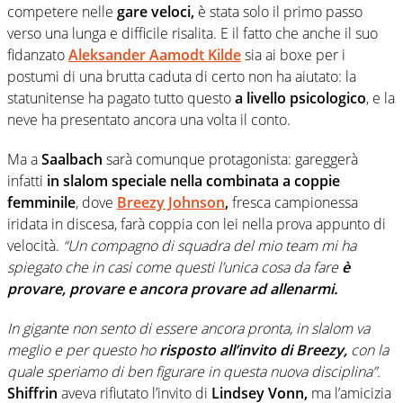
competere nelle
gare veloci,
è stata solo il primo passo
verso una lunga e difficile risalita. E il fatto che anche il suo
fidanzato
Aleksander Aamodt Kilde
sia ai boxe per i
postumi di una brutta caduta di certo non ha aiutato: la
statunitense ha pagato tutto questo
a livello psicologico
, e la
neve ha presentato ancora una volta il conto.
Ma a
Saalbach
sarà comunque protagonista: gareggerà
infatti
in slalom speciale nella combinata a coppie
femminile
, dove
Breezy Johnson
,
fresca campionessa
iridata in discesa, farà coppia con lei nella prova appunto di
velocità.
“Un compagno di squadra del mio team mi ha
spiegato che in casi come questi l’unica cosa da fare
è
provare, provare e ancora provare ad allenarmi.
In gigante non sento di essere ancora pronta, in slalom va
meglio e per questo ho
risposto all’invito di Breezy,
con la
quale speriamo di ben figurare in questa nuova disciplina”.
Shiffrin
aveva rifiutato l’invito di
Lindsey Vonn,
ma l’amicizia