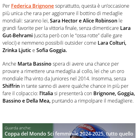
Per
Federica Brignone
soprattutto, questa è un’occasione
più unica che rara per aggiornare il bottino di medaglie
mondiali: saranno lei,
Sara Hector e Alice Robinson
le
grandi favorite per la vittoria finale, senza dimenticare
Lara
Gut-Behrami
(uscita però con le “ossa rotte” dalle gare
veloci) e nemmeno possibili outsider come
Lara Colturi,
Zrinka Ljutic
e
Sofia Goggia.
Anche
Marta Bassino
spera di avere una chance per
provare a rimettere una medaglia al collo, lei che un oro
mondiale l’ha vinto da Juniores nel 2014. Insomma, senza
Shiffrin
in tante sanno di avere qualche chance in più per
fare il colpaccio:
l’Italia
si presenterà con
Brignone, Goggia,
Bassino e Della Mea,
puntando a rimpolpare il medagliere.
Coppa del Mondo Sci femminile 2024-2025, tutto quello