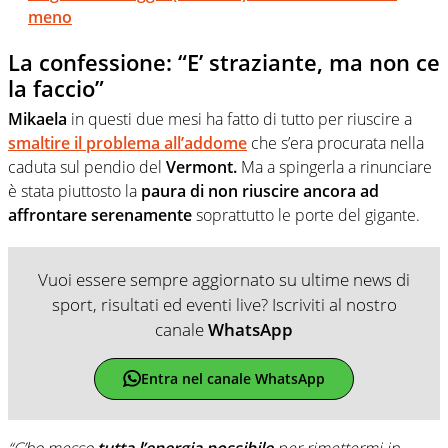
meno
La confessione: “E’ straziante, ma non ce
la faccio”
Mikaela
in questi due mesi ha fatto di tutto per riuscire a
smaltire il problema all’addome
che s’era procurata nella
caduta sul pendio del
Vermont.
Ma a spingerla a rinunciare
è stata piuttosto la
paura di non riuscire ancora ad
affrontare serenamente
soprattutto le porte del gigante.
Vuoi essere sempre aggiornato su ultime news di
sport, risultati ed eventi live? Iscriviti al nostro
canale
WhatsApp
Entra nel canale WhatsApp
“C’ho messo
tutta l’energia possibile
per rimettermi in