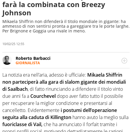
farà la combinata con Breezy
Johnson
Mikaela Shiffrin non difenderà il titolo mondiale in gigante: ha
ammesso di non sentirsi pronta a gareggiare tra le porte larghe.
Per Brignone e Goggia una rivale in meno.
10/02/25 12:55
Roberto Barbacci
GIORNALISTA
Giornalista (pubblicista) sportivo a tutto campo, è il
tuttologo di Virgilio Sport. Provate a chiedergli di boxe, di
La notizia era nell’aria, adesso è ufficiale:
Mikaela Shiffrin
scherma, di volley o di curling: ve ne farà innamorare
non parteciperà alla gara di slalom gigante dei mondiali
di Saalbach
, di fatto rinunciando a difendere il titolo vinto
due anni fa a
Courchevel
dopo aver fatto tutto il possibile
per recuperare la miglior condizione e presentarsi al
cancelletto. Evidentemente
i postumi dell’operazione
seguita alla caduta di Killington
hanno avuto la meglio sulla
fuoriclasse di Vail,
che ha annunciato il forfait tramite i
propri profili social, motivando dettagliatamente le ragioni