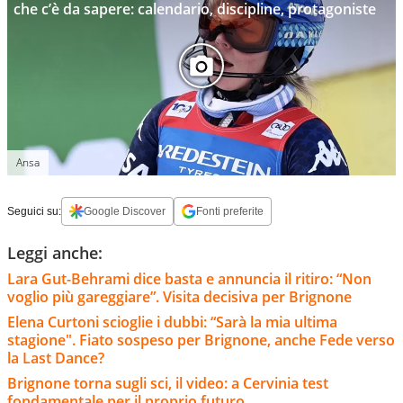
che c’è da sapere: calendario, discipline, protagoniste
Ansa
Seguici su:
Google Discover
Fonti preferite
Leggi anche:
Lara Gut-Behrami dice basta e annuncia il ritiro: “Non
voglio più gareggiare”. Visita decisiva per Brignone
Elena Curtoni scioglie i dubbi: “Sarà la mia ultima
stagione". Fiato sospeso per Brignone, anche Fede verso
la Last Dance?
Brignone torna sugli sci, il video: a Cervinia test
fondamentale per il proprio futuro