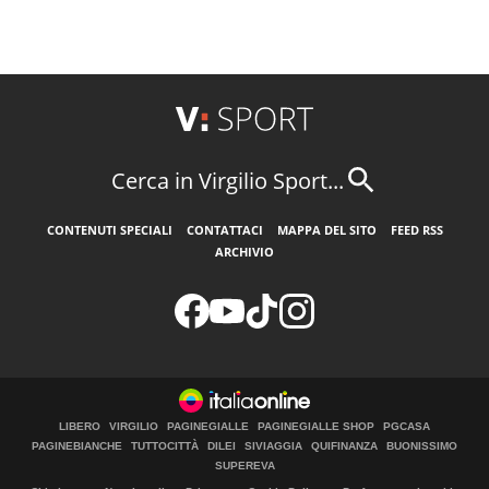
Cerca in Virgilio Sport...
CONTENUTI SPECIALI
CONTATTACI
MAPPA DEL SITO
FEED RSS
ARCHIVIO
LIBERO
VIRGILIO
PAGINEGIALLE
PAGINEGIALLE SHOP
PGCASA
PAGINEBIANCHE
TUTTOCITTÀ
DILEI
SIVIAGGIA
QUIFINANZA
BUONISSIMO
SUPEREVA