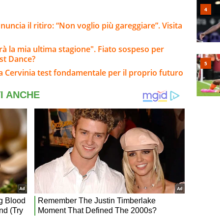
ncia il ritiro: “Non voglio più gareggiare”. Visita
arà la mia ultima stagione". Fiato sospeso per
ast Dance?
: a Cervinia test fondamentale per il proprio futuro