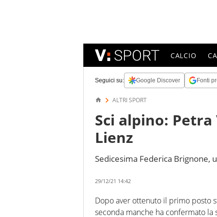
CALCIO
C
Seguici su:
Google Discover
Fonti pr
ALTRI SPORT
Sci alpino: Petra
Lienz
Sedicesima Federica Brignone, 
29/12/21 14:42
Dopo aver ottenuto il primo posto s
seconda manche ha confermato la su