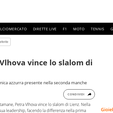
ALCIOMERCATO
DIRETTE LIVE
F1
MOTO
TENNIS
G
eferite
 Vlhova vince lo slalom di
unica azzurra presente nella seconda manche
CONDIVIDI
tamane, Petra Vlhova vince lo slalom di Lienz. Nella
Gioie
a leadership, facendo la differenza nella prima