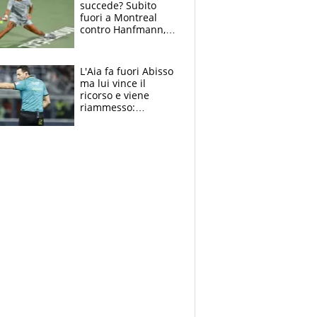
succede? Subito
fuori a Montreal
contro Hanfmann,
per Flavio è tutta
colpa della tosse
L'Aia fa fuori Abisso
ma lui vince il
ricorso e viene
riammesso:
continua momento
nero per gli arbitri