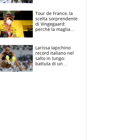
rito della Norvegia
di Haaland e
compagni
Tour de France, la
scelta sorprendente
di Vingegaard:
perché la maglia
gialla indossa la
mascherina, il
rischio da evitare
Larissa Iapichino
record italiano nel
salto in lungo:
battuta di un
centimetro mamma
Fiona May