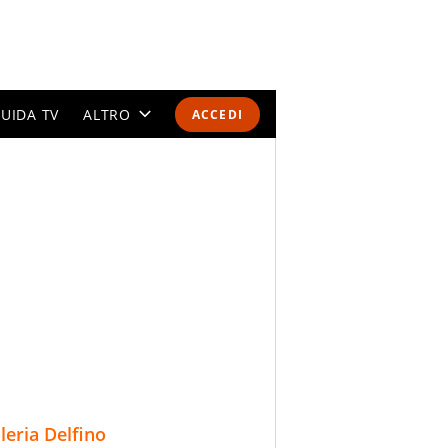
UIDA TV
ALTRO
ACCEDI
CALENDARI E CLASSIFICHE
ALTRI SPORT
MONDIALI 2026
OLIMPIADI
GOSSIP
LIFESTYLE
lleria Delfino