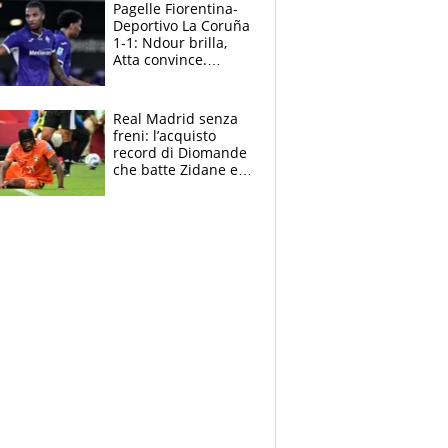
adesso
Pagelle Fiorentina-
Deportivo La Coruña
1-1: Ndour brilla,
Atta convince.
Pongracic rovina
tutto nel finale
Real Madrid senza
freni: l’acquisto
record di Diomande
che batte Zidane e
Ronaldo. Vinicius
rinnova: le cifre