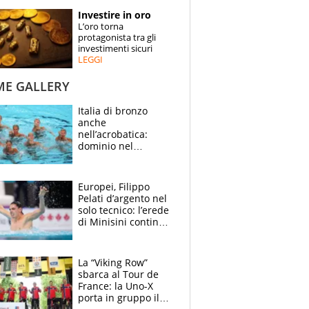
STORIE
Investire in oro
L’oro torna
SPECIALI
protagonista tra gli
investimenti sicuri
LEGGI
ESPERTI
ME GALLERY
CONTATTI
Italia di bronzo
anche
nell’acrobatica:
dominio nel
medagliere, ora
tocca a Ceccon, Curti
e compagni
Europei, Filippo
continuare
Pelati d’argento nel
solo tecnico: l’erede
di Minisini continua
a stupire, Los
Angeles è già nel
mirino
La “Viking Row”
sbarca al Tour de
France: la Uno-X
porta in gruppo il