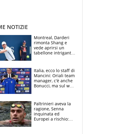
ME NOTIZIE
Montreal, Darderi
rimonta Shang e
vede aprirsi un
tabellone intrigante:
"Penso solo a
Borges, ma sono
felice del mio livello"
Italia, ecco lo staff di
Mancini: Oriali team
manager, c'è anche
Bonucci, ma sul web
infuria la polemica
Paltrinieri aveva la
ragione, Senna
inquinata ed
Europei a rischio:
allenamenti fermi,
cosa succede