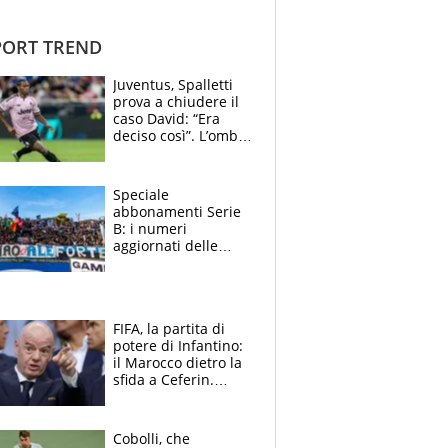
ORT TREND
Juventus, Spalletti
prova a chiudere il
caso David: “Era
deciso così”. L’ombra
di Zirkzee e la
sentenza dei tifosi
Speciale
abbonamenti Serie
B: i numeri
aggiornati delle
venti squadre
cadette
FIFA, la partita di
potere di Infantino:
il Marocco dietro la
sfida a Ceferin.
Scontro sul
Mondiale a 64
squadre, l’ira di Figo
Cobolli, che