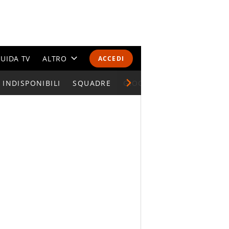
UIDA TV
ALTRO
ACCEDI
INDISPONIBILI
CALENDARI E CLASSIFICHE
SQUADRE
GIOCATORI SERIE A
ALTRI SPORT
MONDIALI 2026
OLIMPIADI
GOSSIP
LIFESTYLE