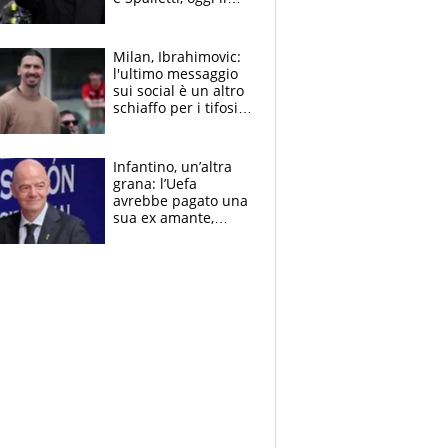
primo antipasto
Milan, Ibrahimovic:
l'ultimo messaggio
sui social è un altro
schiaffo per i tifosi
rossoneri
Infantino, un’altra
grana: l’Uefa
avrebbe pagato una
sua ex amante,
scoppia lo scandalo