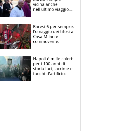
vicina anche
nell'ultimo viaggio,
la moglie Maura, i
figli e i suoi cari
circondati
Baresi 6 per sempre,
dall'affetto dei tifosi
l'omaggio dei tifosi a
Casa Milan è
commovente:
maglie, bandiere,
sciarpe, lacrime e
bigliettini
Napoli è mille colori:
per i 100 anni di
storia luci, lacrime e
fuochi d'artificio: De
Laurentiis salta al
coro anti-Juve