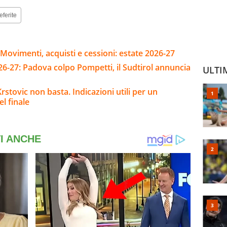
eferite
Movimenti, acquisti e cessioni: estate 2026-27
26-27: Padova colpo Pompetti, il Sudtirol annuncia
ULTI
stovic non basta. Indicazioni utili per un
l finale