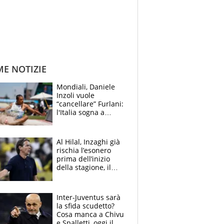
ME NOTIZIE
Mondiali, Daniele
Inzoli vuole
“cancellare” Furlani:
l'Italia sogna a
Eugene. Castellani
da record, Succo in
finale
Al Hilal, Inzaghi già
rischia l’esonero
prima dell’inizio
della stagione, il
retroscena
Inter-Juventus sarà
la sfida scudetto?
Cosa manca a Chivu
e Spalletti, oggi il