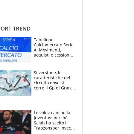
ORT TREND
Tabellone
Calciomercato Serie
A. Movimenti,
acquisti e cessioni:
estate 2026-27
Silverstone, le
caratteristiche del
circuito dove si
corre il Gp di Gran
Bretagna del
Motomondiale
Lo voleva anche la
Juventus: perché
Salah ha scelto il
Trabzonspor invece
di un top club