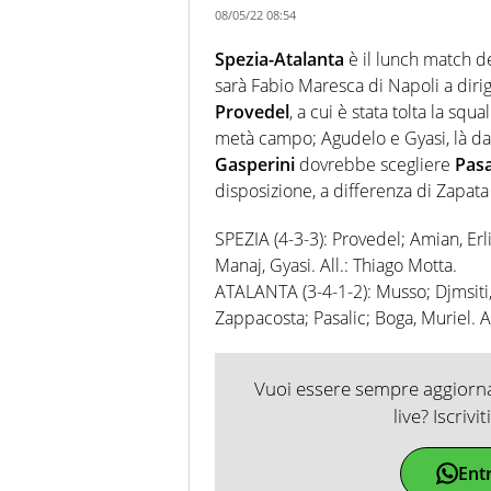
08/05/22 08:54
Spezia-Atalanta
è il lunch match del
sarà Fabio Maresca di Napoli a dirige
Provedel
, a cui è stata tolta la squ
metà campo; Agudelo e Gyasi, là dav
Gasperini
dovrebbe scegliere
Pasa
disposizione, a differenza di Zapata 
SPEZIA (4-3-3): Provedel; Amian, Erl
Manaj, Gyasi. All.: Thiago Motta.
ATALANTA (3-4-1-2): Musso; Djmsiti,
Zappacosta; Pasalic; Boga, Muriel. Al
Vuoi essere sempre aggiornat
live? Iscrivi
Ent