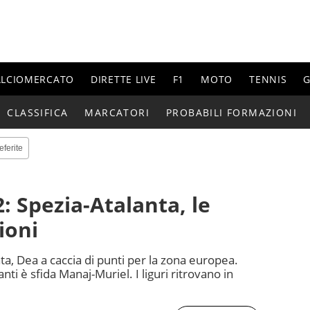
ALCIOMERCATO
DIRETTE LIVE
F1
MOTO
TENNIS
G
CLASSIFICA
MARCATORI
PROBABILI FORMAZIONI
eferite
: Spezia-Atalanta, le
ioni
ta, Dea a caccia di punti per la zona europea.
ti è sfida Manaj-Muriel. I liguri ritrovano in