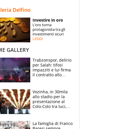
STORIE
lleria Delfino
SPECIALI
Investire in oro
L’oro torna
ESPERTI
protagonista tra gli
investimenti sicuri
LEGGI
CONTATTI
ME GALLERY
Trabzonspor, delirio
per Salah: tifosi
impazziti e lui firma
il contratto allo
stadio
Vozinha, in 30mila
allo stadio per la
presentazione al
Colo-Colo tra luci,
spettacolo, elicotteri
e paracadutisti
La famiglia di Franco
Baresi sempre