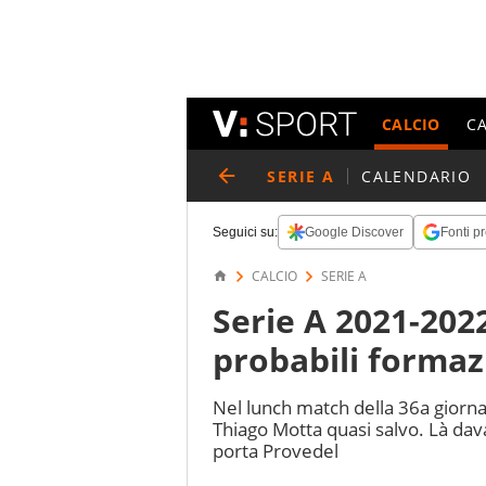
CALCIO
C
SERIE A
CALENDARIO
Seguici su:
Google Discover
Fonti pr
CALCIO
SERIE A
Serie A 2021-2022
probabili formaz
Nel lunch match della 36a giorna
Thiago Motta quasi salvo. Là davan
porta Provedel