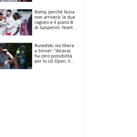
Roma, perché Nusa
non arriverà: le due
ragioni e il piano B
di Gasperini. Novità
su Pellegrini e
Cacciamani
Rusedski, via libera
a Sinner: "Alcaraz
ha zero possibilità
per lo US Open, il
2026 forse è gà
finito per lui"