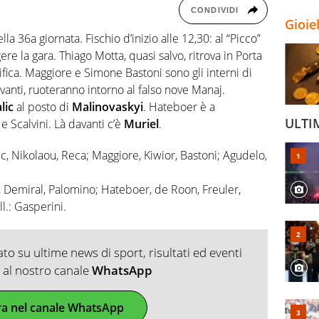
CONDIVIDI
Gioie
la 36a giornata. Fischio d’inizio alle 12,30: al “Picco”
re la gara. Thiago Motta, quasi salvo, ritrova in Porta
alifica. Maggiore e Simone Bastoni sono gli interni di
anti, ruoteranno intorno al falso nove Manaj.
lic
al posto di
Malinovaskyi
. Hateboer è a
ULTI
e Scalvini. Là davanti c’è
Muriel
.
ic, Nikolaou, Reca; Maggiore, Kiwior, Bastoni; Agudelo,
 Demiral, Palomino; Hateboer, de Roon, Freuler,
l.: Gasperini.
o su ultime news di sport, risultati ed eventi
ti al nostro canale
WhatsApp
ra nel canale WhatsApp