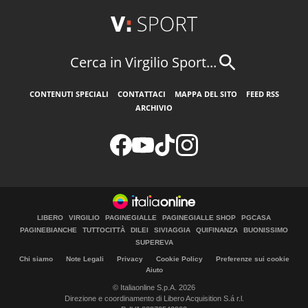
Cerca in Virgilio Sport...
CONTENUTI SPECIALI
CONTATTACI
MAPPA DEL SITO
FEED RSS
ARCHIVIO
LIBERO
VIRGILIO
PAGINEGIALLE
PAGINEGIALLE SHOP
PGCASA
PAGINEBIANCHE
TUTTOCITTÀ
DILEI
SIVIAGGIA
QUIFINANZA
BUONISSIMO
SUPEREVA
Chi siamo
Note Legali
Privacy
Cookie Policy
Preferenze sui cookie
Aiuto
© Italiaonline S.p.A. 2026
Direzione e coordinamento di Libero Acquisition S.á r.l.