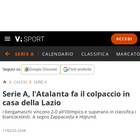
ACCEDI
SERIE A
CALENDARIO
CLASSIFICA
MARCATO
Seguici su:
Google Discover
Fonti preferite
CALCIO
SERIE A
Serie A, l'Atalanta fa il colpaccio in
casa della Lazio
I bergamaschi vincono 2-0 all'Olimpico e superano in classifica i
biancocelesti. A segno Zappacosta e Hojlund.
11/02/23 23:04