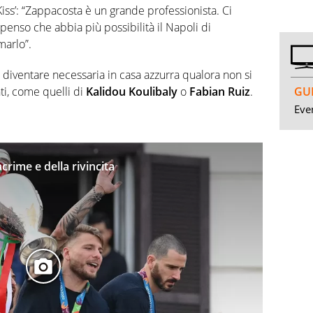
 Kiss’: “Zappacosta è un grande professionista. Ci
penso che abbia più possibilità il Napoli di
marlo”.
diventare necessaria in casa azzurra qualora non si
GUI
nti, come quelli di
Kalidou Koulibaly
o
Fabian Ruiz
.
Even
acrime e della rivincita