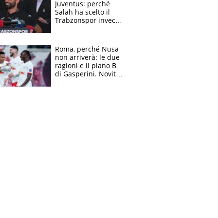
Juventus: perché
Salah ha scelto il
Trabzonspor invece
di un top club
Roma, perché Nusa
non arriverà: le due
ragioni e il piano B
di Gasperini. Novità
su Pellegrini e
Cacciamani