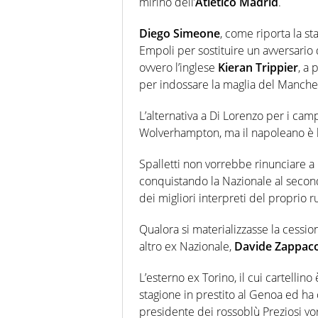
mirino dell’
Atletico Madrid
.
Diego Simeone
, come riporta la s
Empoli per sostituire un avversario d
ovvero l’inglese
Kieran Trippier
, a 
per indossare la maglia del Manche
L’alternativa a Di Lorenzo per i c
Wolverhampton, ma il napoleano è l
Spalletti non vorrebbe rinunciare a
conquistando la Nazionale al seco
dei migliori interpreti del proprio r
Qualora si materializzasse la cession
altro ex Nazionale,
Davide Zappac
L’esterno ex Torino, il cui cartelli
stagione in prestito al Genoa ed ha c
presidente dei rossoblù Preziosi vo