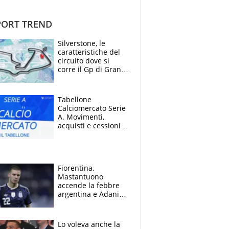
ORT TREND
Silverstone, le
caratteristiche del
circuito dove si
corre il Gp di Gran
Bretagna del
Motomondiale
Tabellone
Calciomercato Serie
A. Movimenti,
acquisti e cessioni:
estate 2026-27
Fiorentina,
Mastantuono
accende la febbre
argentina e Adani
impazzisce. Ma
Antognoni ‘rovina la
festa’ a Commisso
Lo voleva anche la