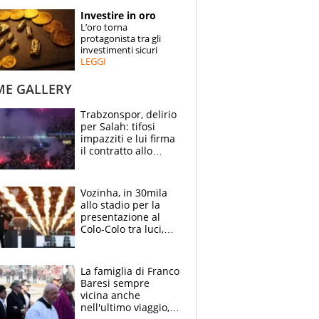
STORIE
Investire in oro
L’oro torna
SPECIALI
protagonista tra gli
investimenti sicuri
LEGGI
ESPERTI
ME GALLERY
CONTATTI
Trabzonspor, delirio
per Salah: tifosi
impazziti e lui firma
il contratto allo
stadio
Vozinha, in 30mila
allo stadio per la
presentazione al
Colo-Colo tra luci,
spettacolo, elicotteri
e paracadutisti
La famiglia di Franco
Baresi sempre
vicina anche
nell'ultimo viaggio,