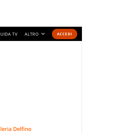
UIDA TV
ALTRO
ACCEDI
CALENDARI E CLASSIFICHE
ALTRI SPORT
MONDIALI 2026
OLIMPIADI
GOSSIP
LIFESTYLE
lleria Delfino