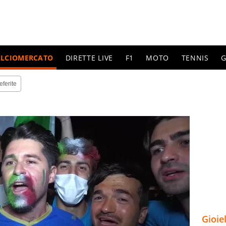
ALCIOMERCATO
DIRETTE LIVE
F1
MOTO
TENNIS
G
eferite
Gioie