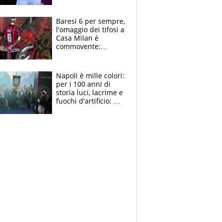
la moglie Maura, i
figli e i suoi cari
circondati
Baresi 6 per sempre,
dall'affetto dei tifosi
l'omaggio dei tifosi a
Casa Milan è
commovente:
maglie, bandiere,
sciarpe, lacrime e
bigliettini
Napoli è mille colori:
per i 100 anni di
storia luci, lacrime e
fuochi d'artificio: De
Laurentiis salta al
coro anti-Juve