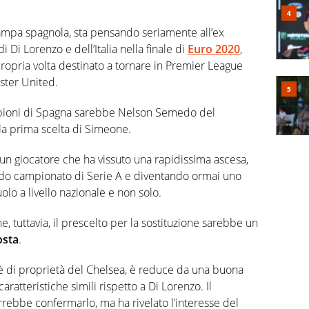
tampa spagnola, sta pensando seriamente all’ex
i Di Lorenzo e dell’Italia nella finale di
Euro 2020
,
propria volta destinato a tornare in Premier League
ster United.
ampioni di Spagna sarebbe Nelson Semedo del
a prima scelta di Simeone.
 un giocatore che ha vissuto una rapidissima ascesa,
ndo campionato di Serie A e diventando ormai uno
uolo a livello nazionale e non solo.
e, tuttavia, il prescelto per la sostituzione sarebbe un
osta
.
no è di proprietà del Chelsea, è reduce da una buona
aratteristiche simili rispetto a Di Lorenzo. Il
rrebbe confermarlo, ma ha rivelato l’interesse del