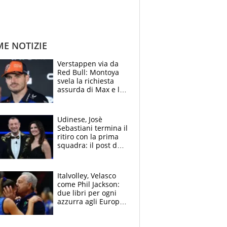
ME NOTIZIE
Verstappen via da
Red Bull: Montoya
svela la richiesta
assurda di Max e lo
avverte: “Sicuro
Mercedes e
McLaren siano
Udinese, Josè
meglio?”
Sebastiani termina il
ritiro con la prima
squadra: il post del
figlio di Amadeus e
Sanremo sullo
sfondo
Italvolley, Velasco
come Phil Jackson:
due libri per ogni
azzurra agli Europei.
Quello per Sylla è
“geniale”