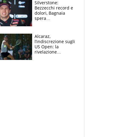
Silverstone:
Bezzecchi record e
dolori, Bagnaia
spera
nell'antidolorifico,
Marquez si tira fuori
e vota Aprilia
Alcaraz,
l’indiscrezione sugli
US Open: la
rivelazione
dell’amico
giornalista e il piano
B. Rune verso la
rinuncia