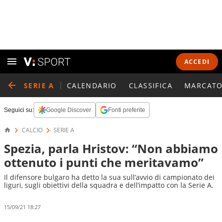
ACCEDI
SERIE A
CALENDARIO
CLASSIFICA
MARCATO
Seguici su:
Google Discover
Fonti preferite
CALCIO
SERIE A
Spezia, parla Hristov: “Non abbiamo
ottenuto i punti che meritavamo”
Il difensore bulgaro ha detto la sua sull’avvio di campionato dei
liguri, sugli obiettivi della squadra e dell’impatto con la Serie A.
15/09/21 18:27