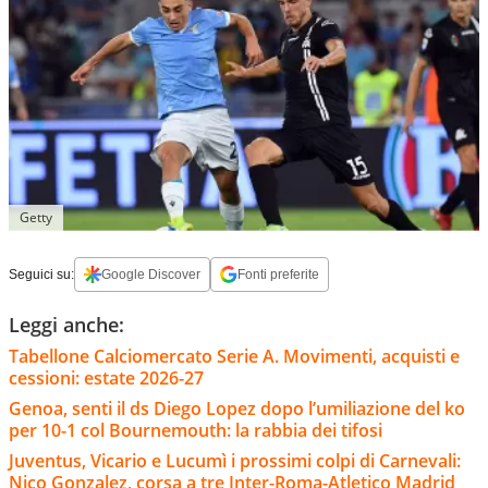
Getty
Seguici su:
Google Discover
Fonti preferite
Leggi anche:
Tabellone Calciomercato Serie A. Movimenti, acquisti e
cessioni: estate 2026-27
Genoa, senti il ds Diego Lopez dopo l’umiliazione del ko
per 10-1 col Bournemouth: la rabbia dei tifosi
Juventus, Vicario e Lucumì i prossimi colpi di Carnevali:
Nico Gonzalez, corsa a tre Inter-Roma-Atletico Madrid