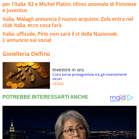
per l'Italia '82 e Michel Platini: tifoso anomalo di Pistoiese
e Juventus
Italia, Malagò annuncia il nuovo acquisto: Zola entra nel
club Italia, ecco cosa farà
Italia: ufficiale, Pirlo non sarà il ct della Nazionale.
L'annuncio sui social
Gioielleria Delfino
Investire in oro
L’oro torna protagonista tra gli investimenti
sicuri
LEGGI