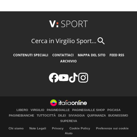
Cerca in Virgilio Sport...
CONTENUTI SPECIALI
CONTATTACI
MAPPA DEL SITO
FEED RSS
ARCHIVIO
LIBERO
VIRGILIO
PAGINEGIALLE
PAGINEGIALLE SHOP
PGCASA
PAGINEBIANCHE
TUTTOCITTÀ
DILEI
SIVIAGGIA
QUIFINANZA
BUONISSIMO
SUPEREVA
Chi siamo
Note Legali
Privacy
Cookie Policy
Preferenze sui cookie
Aiuto