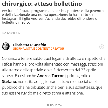
chirurgico: atteso bollettino
Per lunedì è stata programmato per l'ex portiere della Juventus
e della Nazionale una nuova operazione: lo ha scritto su
Instagram il figlio Andrea. L'azienda dovrebbe diffondere un
bollettino medico
06/06/22 08:56
Elisabetta D'Onofrio
GIORNALISTA E CONTENT CREATOR
Giornalista professionista dal 2007, scrive per curiosità
personale e necessità: soprattutto di calcio, di sport e dei
Continua a tenere saldo quel legame di affetto e rispetto che
suoi protagonisti, concedendosi innocenti evasioni
i tifosi hanno a loro volta alimentato con messaggi, striscioni
nell'ambito della creazione di format. Un tempo ala
all’esterno dell’ospedale dove è ricoverato dal 23 aprile
destra, oggi si sente a suo agio nel ruolo di libero. Cura
scorso. E così anche
Andrea Tacconi
, primogenito di
una classifica riservata dei migliori 5 calciatori di sempre.
Stefano
, non esita ad aggiornare attraverso i social quel
pubblico che ha tributato anche per la sua schiettezza, quel
suo essere ruvido ma diretto stima e attenzione.