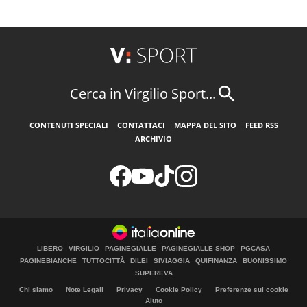
Cerca in Virgilio Sport...
CONTENUTI SPECIALI
CONTATTACI
MAPPA DEL SITO
FEED RSS
ARCHIVIO
LIBERO
VIRGILIO
PAGINEGIALLE
PAGINEGIALLE SHOP
PGCASA
PAGINEBIANCHE
TUTTOCITTÀ
DILEI
SIVIAGGIA
QUIFINANZA
BUONISSIMO
SUPEREVA
Chi siamo
Note Legali
Privacy
Cookie Policy
Preferenze sui cookie
Aiuto