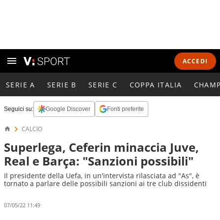
ACCEDI
SERIE A
SERIE B
SERIE C
COPPA ITALIA
CHAMP
Seguici su:
Google Discover
Fonti preferite
CALCIO
Superlega, Ceferin minaccia Juve,
Real e Barça: "Sanzioni possibili"
Il presidente della Uefa, in un'intervista rilasciata ad "As", è
tornato a parlare delle possibili sanzioni ai tre club dissidenti
07/05/22 11:49