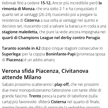
tiebreak fino a cedere
15-12.
Ancor più incredibile però
la
rimonta di Monza
, che era sotto 2-1 e ha conquistato il
quarto set ai vantaggi (26-24), riuscendo poi a piegare la
resistenza di
Cisterna
a sua volta ai vantaggi nel quinto e
decisivo set, riuscendo così a salvare la baracca in coda a una
stagione maledetta,
che pure la vede ancora impegnata nei
quarti di Champions League nel derby contro Perugia
.
Taranto
scende in A2
dopo cinque stagioni consecutive in
Superlega:
per la coppia
Boninfante-Papi
(promessa sposa
di
Piacenza
) è un addio amaro.
Verona sfida Piacenza, Civitanova
attende Milano
Sabato prossimo scatteranno i
play-off,
che nei prossimi
due mesi monopolizzeranno l’attenzione con tante sfide di
grande fascino.
Trento
pesca la parte di tabellone (sulla
carta) più favorevole: sfiderà
Cisterna
nel quarto di finale,
mentre l’eventuale sfida di seminale la vedrebbe opposta