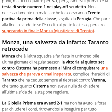
punti, ma di cui quattro per
3-1
) per garantirsi il primato e la
testa di serie numero 1 nei play-off scudetto
. Non
necessariamente un male: anche lo scorso anno
Trento
partiva da prima della classe
, seguita da
Perugia.
Che pure
alla fine lo scudetto se l’è cucito al petto lo stesso, peraltro
superando in finale Monza (giustiziere di Trento)
.
Monza, una salvezza da infarto: Taranto
retrocede
Monza
che è l’altra squadra a far festa in un’incredibile
ultima giornata di regular season:
la vittoria al quinto set
contro Cisterna ha permesso al Mint di conquistare
una
salvezza che pareva ormai insperata
, complice l’harakiri di
Taranto
che ha ceduto sempre al tiebreak contro
Verona,
che tanto quanto
Cisterna
non aveva nulla da chiedere
all’ultima sfida della stagione regolare.
La Gioiella Prisma era avanti 2-1
ma non ha avuto la forza
per chiudere i conti, ritrovandosi a inseguire per tutto il