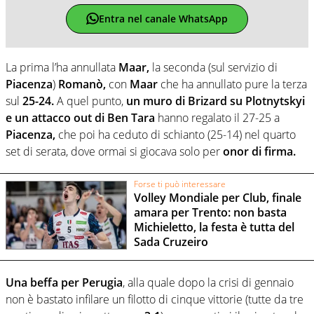
Entra nel canale WhatsApp
La prima l’ha annullata
Maar,
la seconda (sul servizio di
Piacenza
)
Romanò,
con
Maar
che ha annullato pure la terza
sul
25-24.
A quel punto,
un muro di Brizard su Plotnytskyi
e un attacco out di Ben Tara
hanno regalato il 27-25 a
Piacenza,
che poi ha ceduto di schianto (25-14) nel quarto
set di serata, dove ormai si giocava solo per
onor di firma.
Forse ti può interessare
Volley Mondiale per Club, finale
amara per Trento: non basta
Michieletto, la festa è tutta del
Sada Cruzeiro
Una beffa per Perugia
, alla quale dopo la crisi di gennaio
non è bastato infilare un filotto di cinque vittorie (tutte da tre