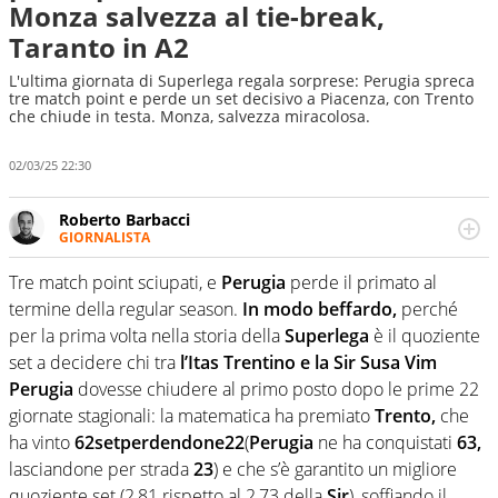
Monza salvezza al tie-break,
Taranto in A2
L'ultima giornata di Superlega regala sorprese: Perugia spreca
tre match point e perde un set decisivo a Piacenza, con Trento
che chiude in testa. Monza, salvezza miracolosa.
02/03/25 22:30
Roberto Barbacci
GIORNALISTA
Giornalista (pubblicista) sportivo a tutto campo, è il
tuttologo di Virgilio Sport. Provate a chiedergli di boxe, di
Tre match point sciupati, e
Perugia
perde il primato al
scherma, di volley o di curling: ve ne farà innamorare
termine della regular season.
In modo beffardo,
perché
per la prima volta nella storia della
Superlega
è il quoziente
set a decidere chi tra
l’Itas Trentino e la Sir Susa Vim
Perugia
dovesse chiudere al primo posto dopo le prime 22
giornate stagionali: la matematica ha premiato
Trento,
che
ha vinto
62setperdendone22
(
Perugia
ne ha conquistati
63,
lasciandone per strada
23
) e che s’è garantito un migliore
quoziente set (2,81 rispetto al 2,73 della
Sir
), soffiando il