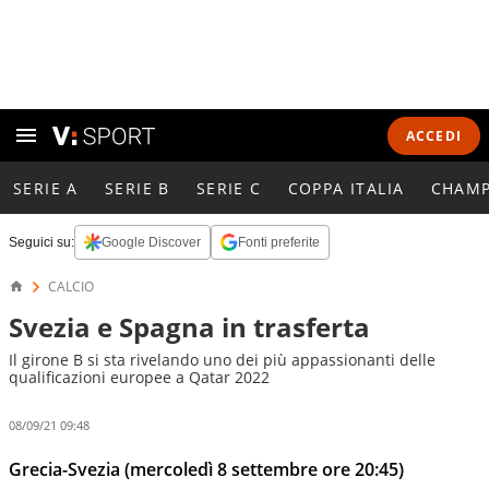
ACCEDI
SERIE A
SERIE B
SERIE C
COPPA ITALIA
CHAMP
Seguici su:
Google Discover
Fonti preferite
CALCIO
Svezia e Spagna in trasferta
Il girone B si sta rivelando uno dei più appassionanti delle
qualificazioni europee a Qatar 2022
08/09/21 09:48
Grecia-Svezia (mercoledì 8 settembre ore 20:45)