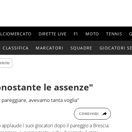
ALCIOMERCATO
DIRETTE LIVE
F1
MOTO
TENNIS
G
CLASSIFICA
MARCATORI
SQUADRE
GIOCATORI SE
eferite
onostante le assenze"
 pareggiare, avevamo tanta voglia"
CONDIVIDI
 applaude i suoi giocatori dopo il pareggio a Brescia: