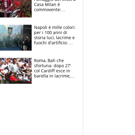
Casa Milan è
commovente:
maglie, bandiere,
sciarpe, lacrime e
bigliettini
Napoli è mille colori:
per i 100 anni di
storia luci, lacrime e
fuochi d'artificio: De
Laurentiis salta al
coro anti-Juve
Roma, Bah che
sfortuna: dopo 27'
col Cardiff esce in
barella in lacrime,
Dybala rigore da
schiaffi, i giallorossi
prendono 3 gol in
45'