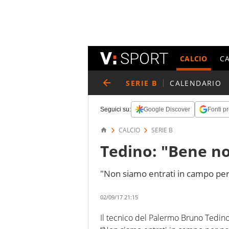
CALCIO
C
SERIE B
CALENDARIO
Seguici su:
Google Discover
Fonti pr
CALCIO
SERIE B
Tedino: "Bene n
"Non siamo entrati in campo per
02/09/17 21:15
Il tecnico del Palermo Bruno Tedino