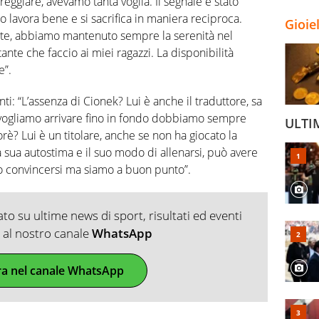
ggiare, avevamo tanta voglia. Il segnale è stato
po lavora bene e si sacrifica in maniera reciproca.
Gioie
nte, abbiamo mantenuto sempre la serenità nel
te che faccio ai miei ragazzi. La disponibilità
e”.
i: “L’assenza di Cionek? Lui è anche il traduttore, sa
e vogliamo arrivare fino in fondo dobbiamo sempre
ULTI
rè? Lui è un titolare, anche se non ha giocato la
 sua autostima e il suo modo di allenarsi, può avere
lo convincersi ma siamo a buon punto”.
o su ultime news di sport, risultati ed eventi
ti al nostro canale
WhatsApp
ra nel canale WhatsApp