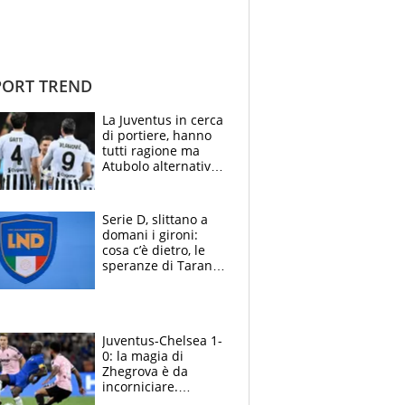
ORT TREND
La Juventus in cerca
di portiere, hanno
tutti ragione ma
Atubolo alternativa
a Vicario non regge
e la soluzione
rimane Milinkovic-
Serie D, slittano a
Savic
domani i gironi:
cosa c’è dietro, le
speranze di Taranto
e Messina, chi può
essere ripescato
Juventus-Chelsea 1-
0: la magia di
Zhegrova è da
incorniciare.
Spalletti suona il