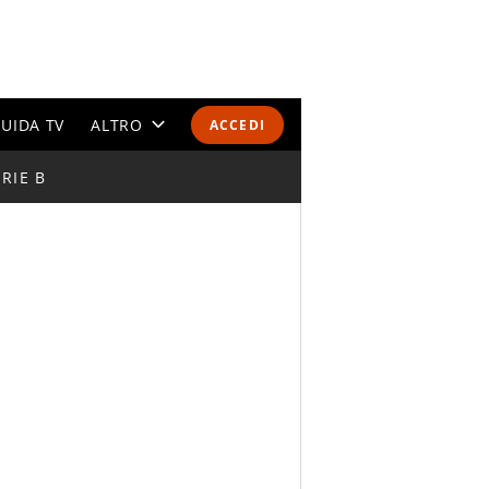
UIDA TV
ALTRO
ACCEDI
RIE B
CALENDARI E CLASSIFICHE
ALTRI SPORT
MONDIALI 2026
OLIMPIADI
GOSSIP
LIFESTYLE