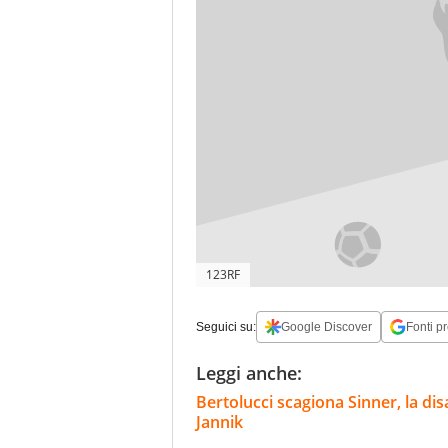
123RF
Seguici su:
Google Discover
Fonti pr
Leggi anche:
Bertolucci scagiona Sinner, la di
Jannik