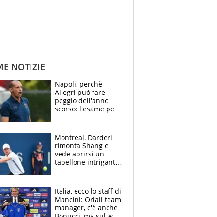
ME NOTIZIE
Napoli, perchè
Allegri può fare
peggio dell'anno
scorso: l'esame per
Manna, le colpe di
Conte e il gioco del
Monopoly
Montreal, Darderi
rimonta Shang e
vede aprirsi un
tabellone intrigante:
"Penso solo a
Borges, ma sono
felice del mio livello"
Italia, ecco lo staff di
Mancini: Oriali team
manager, c'è anche
Bonucci, ma sul web