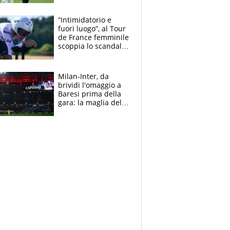
Blues e tiene,
ancora, la porta
“Intimidatorio e
inviolata
fuori luogo”, al Tour
de France femminile
scoppia lo scandalo:
un uomo controlla i
reggiseni delle
atlete
Milan-Inter, da
brividi l'omaggio a
Baresi prima della
gara: la maglia del
capitano a
centrocampo