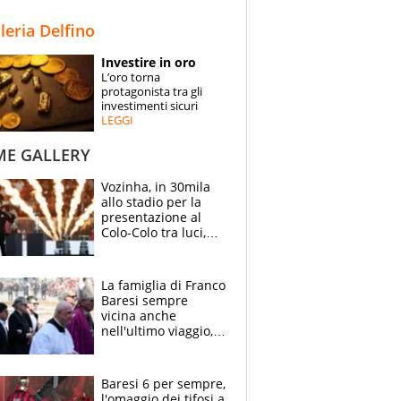
STORIE
lleria Delfino
SPECIALI
Investire in oro
L’oro torna
ESPERTI
protagonista tra gli
investimenti sicuri
LEGGI
CONTATTI
ME GALLERY
Vozinha, in 30mila
allo stadio per la
presentazione al
Colo-Colo tra luci,
spettacolo, elicotteri
e paracadutisti
La famiglia di Franco
Baresi sempre
vicina anche
nell'ultimo viaggio,
la moglie Maura, i
figli e i suoi cari
circondati
Baresi 6 per sempre,
dall'affetto dei tifosi
l'omaggio dei tifosi a