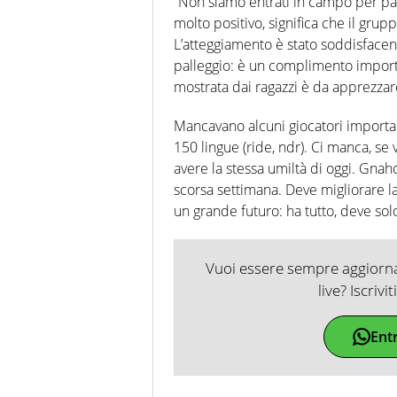
“Non siamo entrati in campo per pare
molto positivo, significa che il grup
L’atteggiamento è stato soddisface
palleggio: è un complimento importan
mostrata dai ragazzi è da apprezzar
Mancavano alcuni giocatori important
150 lingue (ride, ndr). Ci manca, s
avere la stessa umiltà di oggi. Gnaho
scorsa settimana. Deve migliorare la
un grande futuro: ha tutto, deve so
Vuoi essere sempre aggiornat
live? Iscrivi
Ent