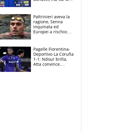
infuria la polemica
Paltrinieri aveva la
ragione, Senna
inquinata ed
Europei a rischio:
allenamenti fermi,
cosa succede
adesso
Pagelle Fiorentina-
Deportivo La Coruña
1-1: Ndour brilla,
Atta convince.
Pongracic rovina
tutto nel finale