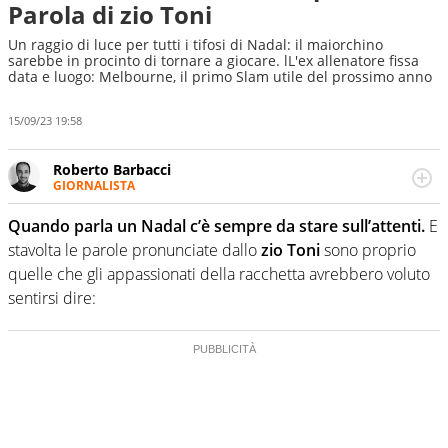
Parola di zio Toni
Un raggio di luce per tutti i tifosi di Nadal: il maiorchino
sarebbe in procinto di tornare a giocare. lL'ex allenatore fissa
data e luogo: Melbourne, il primo Slam utile del prossimo anno
15/09/23 19:58
Roberto Barbacci
GIORNALISTA
Giornalista (pubblicista) sportivo a tutto campo, è il
tuttologo di Virgilio Sport. Provate a chiedergli di boxe, di
Quando parla un Nadal c’è sempre da stare sull’attenti.
E
scherma, di volley o di curling: ve ne farà innamorare
stavolta le parole pronunciate dallo
zio Toni
sono proprio
quelle che gli appassionati della racchetta avrebbero voluto
sentirsi dire: