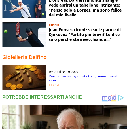
Montreal, Darderi rimonta Shang e
vede aprirsi un tabellone intrigante:
"Penso solo a Borges, ma sono felice
del mio livello"
TENNIS
Joao Fonseca ironizza sulle parole di
Djokovic: "Partite più brevi? Lo dice
solo perché sta invecchiando..."
Gioielleria Delfino
Investire in oro
L’oro torna protagonista tra gli investimenti
sicuri
LEGGI