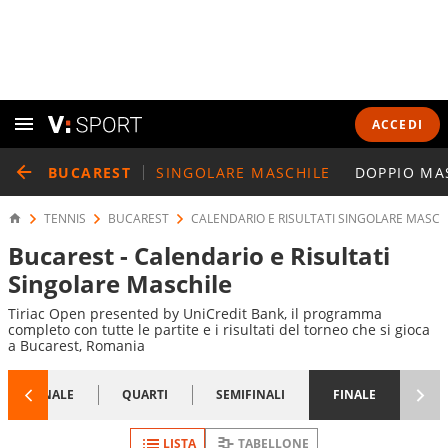
ACCEDI
BUCAREST
SINGOLARE MASCHILE
DOPPIO MA
TENNIS
BUCAREST
CALENDARIO E RISULTATI SINGOLARE MASCH
Bucarest - Calendario e Risultati
Singolare Maschile
Tiriac Open presented by UniCredit Bank, il programma
completo con tutte le partite e i risultati del torneo che si gioca
a Bucarest, Romania
1/8 FINALE
QUARTI
SEMIFINALI
FINALE
LISTA
TABELLONE