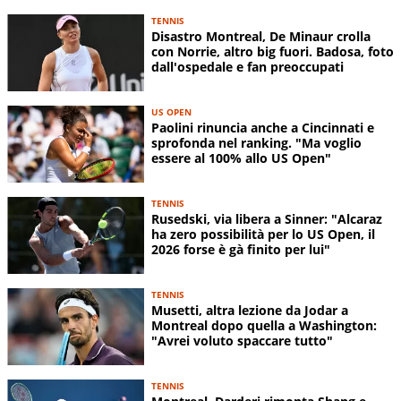
TENNIS
Disastro Montreal, De Minaur crolla
con Norrie, altro big fuori. Badosa, foto
dall'ospedale e fan preoccupati
US OPEN
Paolini rinuncia anche a Cincinnati e
sprofonda nel ranking. "Ma voglio
essere al 100% allo US Open"
TENNIS
Rusedski, via libera a Sinner: "Alcaraz
ha zero possibilità per lo US Open, il
2026 forse è gà finito per lui"
TENNIS
Musetti, altra lezione da Jodar a
Montreal dopo quella a Washington:
"Avrei voluto spaccare tutto"
TENNIS