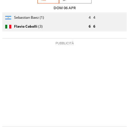
DOM 06 APR
Giocatore
Turno
Sebastian Baez (1)
4
4
(posizione
Stato
Nazionalità
Punteggio
di
testa di
partita
servizio
Flavio Cobolli
(3)
6
6
serie)