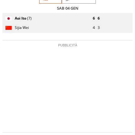
SAB 04 GEN
Giocatore
Turno
Aoi Ito
(7)
6
6
(posizione
Stato
Nazionalità
Punteggio
di
testa di
partita
servizio
Sijia Wei
4
3
serie)