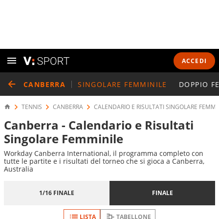
ACCEDI
CANBERRA
SINGOLARE FEMMINILE
DOPPIO F
TENNIS
CANBERRA
CALENDARIO E RISULTATI SINGOLARE FEMMI
Canberra - Calendario e Risultati
Singolare Femminile
Workday Canberra International, il programma completo con
tutte le partite e i risultati del torneo che si gioca a Canberra,
Australia
1/16 FINALE
FINALE
LISTA
TABELLONE