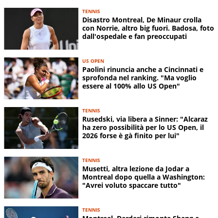
TENNIS
Disastro Montreal, De Minaur crolla
con Norrie, altro big fuori. Badosa, foto
dall'ospedale e fan preoccupati
US OPEN
Paolini rinuncia anche a Cincinnati e
sprofonda nel ranking. "Ma voglio
essere al 100% allo US Open"
TENNIS
Rusedski, via libera a Sinner: "Alcaraz
ha zero possibilità per lo US Open, il
2026 forse è gà finito per lui"
TENNIS
Musetti, altra lezione da Jodar a
Montreal dopo quella a Washington:
"Avrei voluto spaccare tutto"
TENNIS