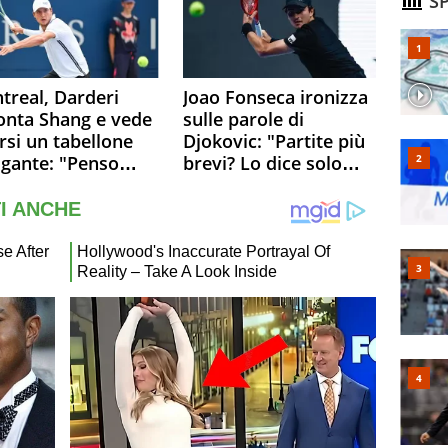
SP
treal, Darderi
Joao Fonseca ironizza
onta Shang e vede
sulle parole di
rsi un tabellone
Djokovic: "Partite più
igante: "Penso
brevi? Lo dice solo
o a Borges, ma
perché sta
 felice del mio
invecchiando..."
llo"