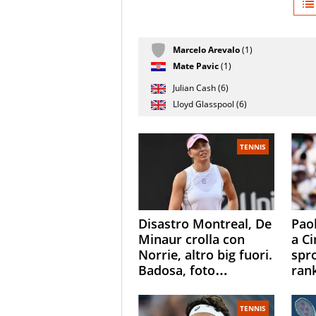
Giocatore
Marcelo Arevalo
(1)
(posizione
Stato
Nazionalità
Punteggi
testa di
partita
Mate Pavic
(1)
serie)
Julian Cash (6)
Lloyd Glasspool (6)
TENNIS
Disastro Montreal, De
Paol
Minaur crolla con
a Ci
Norrie, altro big fuori.
spr
Badosa, foto
ran
dall'ospedale e fan
ess
preoccupati
Ope
TENNIS