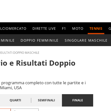
ALCIOMERCATO
DIRETTE LIVE
F1
MOTO
TENNIS
G
MMINILE
DOPPIO FEMMINILE
SINGOLARE MASCHILE
ISULTATI DOPPIO MASCHILE
io e Risultati Doppio
 programma completo con tutte le partite e i
a Miami, USA
QUARTI
SEMIFINALI
FINALE