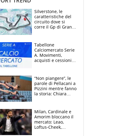
ORT TREND
Silverstone, le
caratteristiche del
circuito dove si
corre il Gp di Gran
Bretagna del
Motomondiale
Tabellone
Calciomercato Serie
A. Movimenti,
acquisti e cessioni:
estate 2026-27
“Non piangere”, le
parole di Pellacani a
Pizzini mentre fanno
la storia: Chiara
batte anche il
record di Ceccon
Milan, Cardinale e
Amorim bloccano il
mercato: Leao,
Loftus-Cheek,
Estupinian e