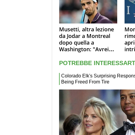
Musetti, altra lezione
Mon
da Jodar a Montreal
rim
dopo quella a
apri
Washington: "Avrei
intr
voluto spaccare tutto"
sol
sono
live