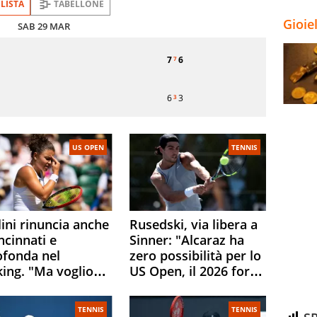
LISTA
TABELLONE
Gioie
SAB 29 MAR
Turno
o
di
7
6
7
servizio
6
3
3
US OPEN
TENNIS
ini rinuncia anche
Rusedski, via libera a
ncinnati e
Sinner: "Alcaraz ha
ofonda nel
zero possibilità per lo
king. "Ma voglio
US Open, il 2026 forse
ere al 100% allo US
è gà finito per lui"
n"
TENNIS
TENNIS