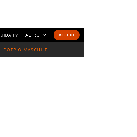
UIDA TV
ALTRO
ACCEDI
DOPPIO MASCHILE
CALENDARI E CLASSIFICHE
ALTRI SPORT
MONDIALI 2026
OLIMPIADI
GOSSIP
LIFESTYLE