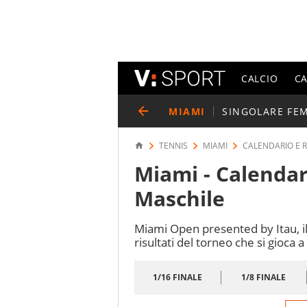
CALCIO
C
MIAMI
SINGOLARE FE
TENNIS
MIAMI
CALENDARIO E R
Miami - Calendar
Maschile
Miami Open presented by Itau, il
risultati del torneo che si gioca 
1/16 FINALE
1/8 FINALE