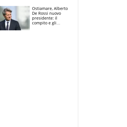
Gimenez in bilico,
Soulè e Osorio nel
Ostiamare, Alberto
mirino
De Rossi nuovo
presidente: il
compito e gli
obiettivi ricevuti dal
figlio Daniele