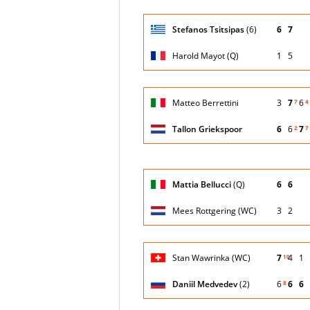
Giocatore
Stefanos Tsitsipas
(6)
6
7
(posizione
Stato
Nazionalità
Puntegg
testa di
partita
serie)
Harold Mayot (Q)
1
5
Giocatore
Matteo Berrettini
3
7
6
7
4
(posizione
Stato
Nazionalità
Puntegg
testa di
partita
serie)
Tallon Griekspoor
6
6
7
2
7
Giocatore
Mattia Bellucci
(Q)
6
6
(posizione
Stato
Nazionalità
Puntegg
testa di
partita
serie)
Mees Rottgering (WC)
3
2
Giocatore
Stan Wawrinka (WC)
7
4
1
10
(posizione
Stato
Nazionalità
Puntegg
testa di
partita
serie)
Daniil Medvedev
(2)
6
6
6
8