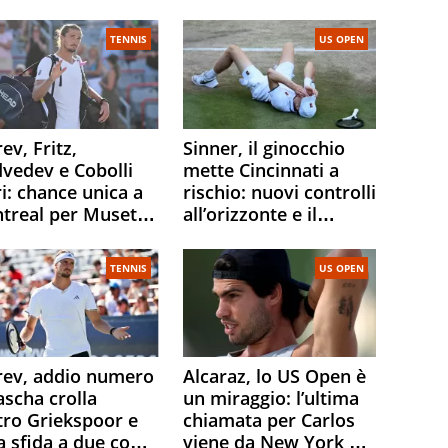
TENNIS
US OPEN
ev, Fritz,
Sinner, il ginocchio
vedev e Cobolli
mette Cincinnati a
i: chance unica a
rischio: nuovi controlli
treal per Musetti,
all’orizzonte e il
ar e Fonseca.
possibile sacrificio per
ha attacca le
lo US Open
TENNIS
US OPEN
ine
rev, addio numero
Alcaraz, lo US Open è
ascha crolla
un miraggio: l’ultima
tro Griekspoor e
chiamata per Carlos
a sfida a due con
viene da New York e