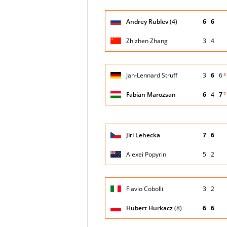
Giocatore
Andrey Rublev
(4)
6
6
(posizione
Stato
Nazionalità
Puntegg
testa di
partita
serie)
Zhizhen Zhang
3
4
Giocatore
Jan-Lennard Struff
3
6
6
3
(posizione
Stato
Nazionalità
Puntegg
testa di
partita
serie)
Fabian Marozsan
6
4
7
7
Giocatore
Jiri Lehecka
7
6
(posizione
Stato
Nazionalità
Puntegg
testa di
partita
serie)
Alexei Popyrin
5
2
Giocatore
Flavio Cobolli
3
2
(posizione
Stato
Nazionalità
Puntegg
testa di
partita
serie)
Hubert Hurkacz
(8)
6
6