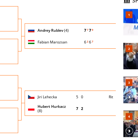
SP
Turno
io
di
servizio
Giocatore
Turno
Andrey Rublev
(4)
7
7
7
9
(posizione
Stato
Nazionalità
Punteggio
di
testa di
partita
servizio
serie)
Fabian Marozsan
6
6
2
7
Turno
io
di
servizio
Nazio
Turno
io
di
servizio
Giocatore
Turno
Jiri Lehecka
5
0
Rit
(posizione
Stato
Nazionalità
Punteggio
di
testa di
partita
servizio
Hubert Hurkacz
serie)
7
2
(8)
Turno
io
di
servizio