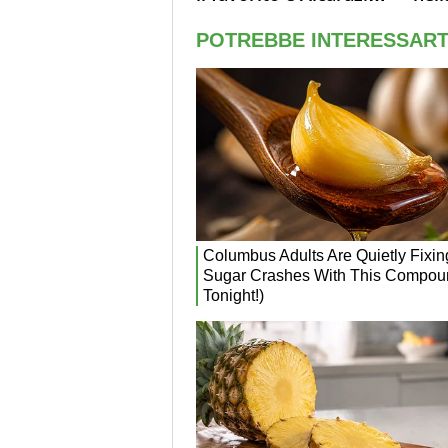
Laila, passerella nel
Sin
museo
terz
Mon