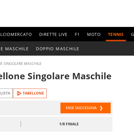
ALCIOMERCATO
DIRETTE LIVE
F1
MOTO
TENNIS
G
E MASCHILE
DOPPIO MASCHILE
E SINGOLARE MASCHILE
llone Singolare Maschile
LISTA
TABELLONE
FASE SUCCESSIVA
FASE
FASE
1/8 FINALE