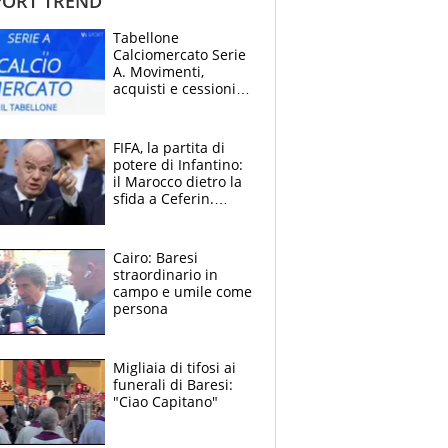
ORT TREND
testa di
part
serie)
Hubert Hurkacz (8)
Tabellone
Calciomercato Serie
A. Movimenti,
acquisti e cessioni:
estate 2026-27
FIFA, la partita di
potere di Infantino:
il Marocco dietro la
Giocatore
sfida a Ceferin.
Turno
Andrey Rublev (4)
7
3
4
7
(posizione
Stato
nalità
Punteggio
di
Scontro sul
testa di
partita
servizio
Mondiale a 64
serie)
Hubert Hurkacz
(8)
6
6
6
5
squadre, l’ira di Figo
Cairo: Baresi
straordinario in
campo e umile come
persona
Migliaia di tifosi ai
funerali di Baresi:
"Ciao Capitano"