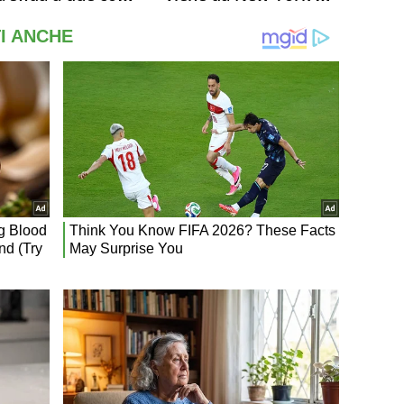
ner si conferma
potrebbe coinvolgere
o. Quanti malori a
Serena Williams
treal