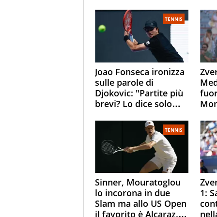
TENNIS
Joao Fonseca ironizza
Zver
sulle parole di
Med
Djokovic: "Partite più
fuor
brevi? Lo dice solo
Mon
perché sta
Jod
invecchiando..."
Sasc
TENNIS
pall
Sinner, Mouratoglou
Zve
lo incorona in due
1: S
Slam ma allo US Open
con
il favorito è Alcaraz.
nell