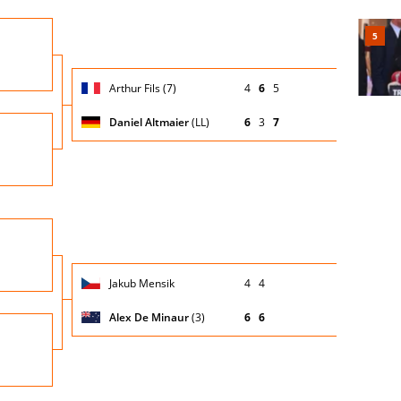
Turno
io
di
servizio
Giocatore
Turno
Arthur Fils (7)
4
6
5
(posizione
Stato
Nazionalità
Punteggio
di
testa di
partita
servizio
serie)
Daniel Altmaier
(LL)
6
3
7
Turno
io
di
servizio
Nazio
Turno
io
di
servizio
Giocatore
Turno
Jakub Mensik
4
4
(posizione
Stato
Nazionalità
Punteggio
di
testa di
partita
servizio
serie)
Alex De Minaur
(3)
6
6
Turno
io
di
servizio