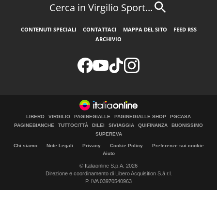
Cerca in Virgilio Sport...
CONTENUTI SPECIALI
CONTATTACI
MAPPA DEL SITO
FEED RSS
ARCHIVIO
LIBERO
VIRGILIO
PAGINEGIALLE
PAGINEGIALLE SHOP
PGCASA
PAGINEBIANCHE
TUTTOCITTÀ
DILEI
SIVIAGGIA
QUIFINANZA
BUONISSIMO
SUPEREVA
Chi siamo
Note Legali
Privacy
Cookie Policy
Preferenze sui cookie
Aiuto
© Italiaonline S.p.A. 2026
Direzione e coordinamento di Libero Acquisition S.á r.l.
P. IVA 03970540963