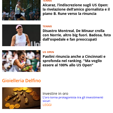
TENNIS
Alcaraz, l’indiscrezione sugli US Open:
la rivelazione dell’amico giornalista e il
piano B. Rune verso la rinuncia
TENNIS
Disastro Montreal, De Minaur crolla
con Norrie, altro big fuori. Badosa, foto
dall'ospedale e fan preoccupati
US OPEN
Paolini rinuncia anche a Cincinnati e
sprofonda nel ranking. "Ma voglio
essere al 100% allo US Open"
Gioielleria Delfino
Investire in oro
L’oro torna protagonista tra gli investimenti
sicuri
LEGGI