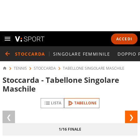
ACCEDI
STOCCARDA
SINGOLARE FEMMINILE
DOPPIO 
TENNIS
STOCCARDA
TABELLONE SINGOLARE MASCHILE
Stoccarda - Tabellone Singolare
Maschile
LISTA
TABELLONE
Fase
FASE
precedente
1/16 FINALE