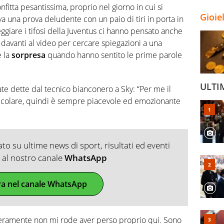
fitta pesantissima, proprio nel giorno in cui si
Gioie
a una prova deludente con un paio di tiri in porta in
eggiare i tifosi della Juventus ci hanno pensato anche
ti davanti al video per cercare spiegazioni a una
e la
sorpresa
quando hanno sentito le prime parole
ULTI
ate dette dal tecnico bianconero a Sky: “Per me il
icolare, quindi è sempre piacevole ed emozionante
o su ultime news di sport, risultati ed eventi
ti al nostro canale
WhatsApp
ra nel canale WhatsApp
ceramente non mi rode aver perso proprio qui. Sono