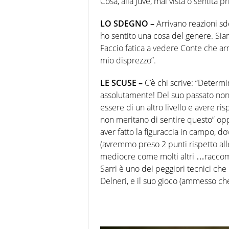
Cosa, alla Juve, mai vista o sentita p
LO SDEGNO –
Arrivano reazioni s
ho sentito una cosa del genere. Siam
Faccio fatica a vedere Conte che arr
mio disprezzo”.
LE SCUSE –
C’è chi scrive: “Determi
assolutamente! Del suo passato non
essere di un altro livello e avere ri
non meritano di sentire questo” o
aver fatto la figuraccia in campo, do
(avremmo preso 2 punti rispetto all
mediocre come molti altri …raccoman
Sarri è uno dei peggiori tecnici che
Delneri, e il suo gioco (ammesso ch