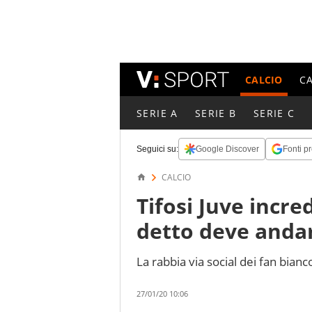
CALCIO
C
SERIE A
SERIE B
SERIE C
Seguici su:
Google Discover
Fonti pr
CALCIO
Tifosi Juve incre
detto deve andar
La rabbia via social dei fan bian
27/01/20 10:06