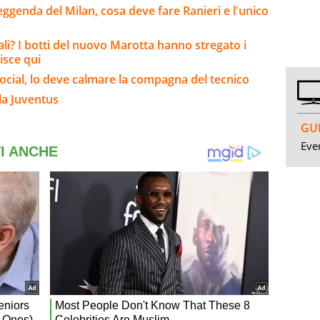
leggenda del Milan, cosa deve fare Ranieri e l'unico
ali? I botti del nuovo Marotta hanno stregato i
isce qui
sui social, lo deve calmare la compagna del tecnico
la Juventus
GUI
Even