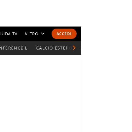
UIDA TV
ALTRO
ACCEDI
NFERENCE L.
CALENDARI E CLASSIFICHE
CALCIO ESTERO
SUPERCOPPA ITALIAN
ALTRI SPORT
MONDIALI 2026
OLIMPIADI
GOSSIP
LIFESTYLE