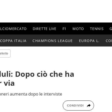
ALCIOMERCATO
DIRETTE LIVE
F1
MOTO
TENNIS
G
COPPA ITALIA
CHAMPIONS LEAGUE
EUROPA L.
CO
eferite
duli: Dopo ciò che ha
 via
coneri aumenta dopo le interviste
CONDIVIDI