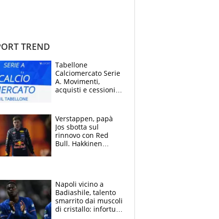
ORT TREND
Tabellone
Calciomercato Serie
A. Movimenti,
acquisti e cessioni:
estate 2026-27
Verstappen, papà
Jos sbotta sul
rinnovo con Red
Bull. Hakkinen
avverte McLaren:
“Prendere Max
sarebbe un rischio”
Napoli vicino a
Badiashile, talento
smarrito dai muscoli
di cristallo: infortuni
a raffica negli ultimi