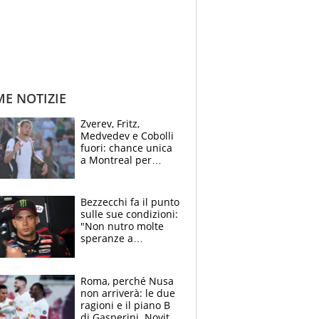
ME NOTIZIE
Zverev, Fritz,
Medvedev e Cobolli
fuori: chance unica
a Montreal per
Musetti, Jodar e
Fonseca. Sascha
attacca le palline
Bezzecchi fa il punto
sulle sue condizioni:
"Non nutro molte
speranze a
Silverstone". Ma
promette battaglia
da Aragon
Roma, perché Nusa
non arriverà: le due
ragioni e il piano B
di Gasperini. Novità