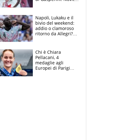
su Pellegrini e
Cacciamani
Napoli, Lukaku e il
bivio del weekend:
addio o clamoroso
ritorno da Allegri?
Gli scenari
Chi è Chiara
Pellacani, 4
medaglie agli
Europei di Parigi
2026, papà
Giampaolo
giornalista, mamma
insegnante e il
fratello calciatore