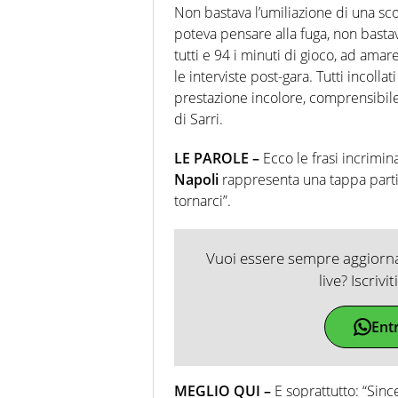
Non bastava l’umiliazione di una scon
poteva pensare alla fuga, non bastav
tutti e 94 i minuti di gioco, ad amar
le interviste post-gara. Tutti incolla
prestazione incolore, comprensibil
di Sarri.
LE PAROLE –
Ecco le frasi incrimin
Napoli
rappresenta una tappa part
tornarci”.
Vuoi essere sempre aggiornat
live? Iscrivi
Ent
MEGLIO QUI –
E soprattutto: “Sin