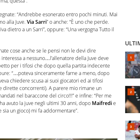
rima, questa”.
degnate: “Andrebbe esonerato entro pochi minuti. Mai
o alla Juve.
Via Sarri
” o anche: “È uno che perde.
iva dietro a un Sarri”, oppure: “Una vergogna Tutto il
ULTI
nate cose anche se le pensi non le devi dire
 interessa a nessuno…l’allenatore della Juve deve
spetto per i tifosi che dopo quella partita indecente
ppure: “…poteva sinceramente farne a meno, dopo
veva chiedere scusa ai suoi giocatori ed ai tifosi
e dirette concorrenti). A parere mio rimane un
dati nel baraccone del circo!!!” e infine: “Per me
 ha avuto la juve negli ultimi 30 anni, dopo
Maifredi
e
e sia un gioco) mi fa addormentare”.