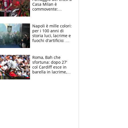
Casa Milan è
commovente:
maglie, bandiere,
sciarpe, lacrime e
bigliettini
Napoli è mille colori:
per i 100 anni di
storia luci, lacrime e
fuochi d'artificio: De
Laurentiis salta al
coro anti-Juve
Roma, Bah che
sfortuna: dopo 27'
col Cardiff esce in
barella in lacrime,
Dybala rigore da
schiaffi, i giallorossi
prendono 3 gol in
45'