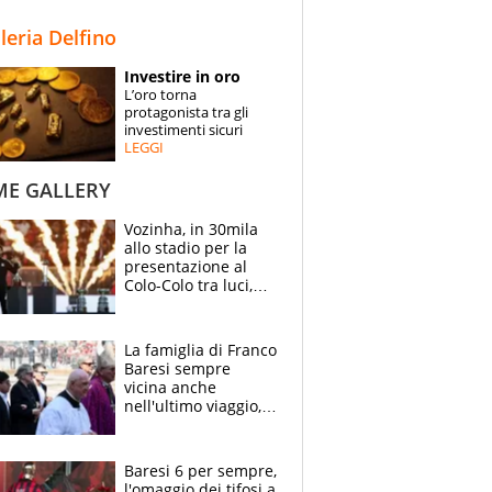
STORIE
lleria Delfino
SPECIALI
Investire in oro
L’oro torna
ESPERTI
protagonista tra gli
investimenti sicuri
LEGGI
CONTATTI
ME GALLERY
Vozinha, in 30mila
allo stadio per la
presentazione al
Colo-Colo tra luci,
spettacolo, elicotteri
e paracadutisti
La famiglia di Franco
Baresi sempre
vicina anche
nell'ultimo viaggio,
la moglie Maura, i
figli e i suoi cari
circondati
Baresi 6 per sempre,
dall'affetto dei tifosi
l'omaggio dei tifosi a