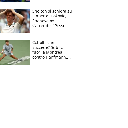
3 anni
Shelton si schiera su
Sinner e Djokovic,
Shapovalov
s'arrende: "Posso
battere tutti tranne
Jannik e Alcaraz"
Cobolli, che
succede? Subito
fuori a Montreal
contro Hanfmann,
per Flavio è tutta
colpa della tosse