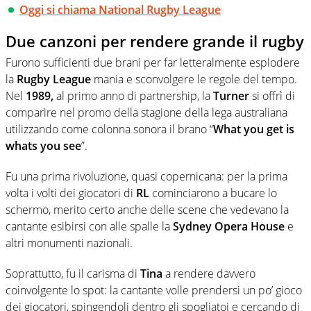
Oggi si chiama National Rugby League
Due canzoni per rendere grande il rugby
Furono sufficienti due brani per far letteralmente esplodere
la
Rugby League
mania e sconvolgere le regole del tempo.
Nel
1989,
al primo anno di partnership, la
Turner
si offrì di
comparire nel promo della stagione della lega australiana
utilizzando come colonna sonora il brano “
What you get is
whats you see
”.
Fu una prima rivoluzione, quasi copernicana: per la prima
volta i volti dei giocatori di
RL
cominciarono a bucare lo
schermo, merito certo anche delle scene che vedevano la
cantante esibirsi con alle spalle la
Sydney Opera House
e
altri monumenti nazionali.
Soprattutto, fu il carisma di
Tina
a rendere davvero
coinvolgente lo spot: la cantante volle prendersi un po’ gioco
dei giocatori, spingendoli dentro gli spogliatoi e cercando di