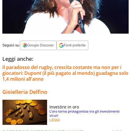
Seguici su:
Google Discover
Fonti preferite
Leggi anche:
Il paradosso del rugby, crescita costante ma non per i
giocatori: Dupont (il più pagato al mondo) guadagna solo
1,4 milioni all'anno
Gioielleria Delfino
Investire in oro
L’oro torna protagonista tra gli investimenti
sicuri
LEGGI