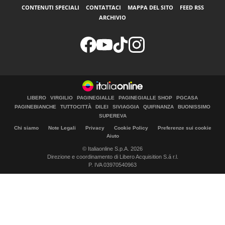
CONTENUTI SPECIALI
CONTATTACI
MAPPA DEL SITO
FEED RSS
ARCHIVIO
LIBERO
VIRGILIO
PAGINEGIALLE
PAGINEGIALLE SHOP
PGCASA
PAGINEBIANCHE
TUTTOCITTÀ
DILEI
SIVIAGGIA
QUIFINANZA
BUONISSIMO
SUPEREVA
Chi siamo
Note Legali
Privacy
Cookie Policy
Preferenze sui cookie
Aiuto
© Italiaonline S.p.A. 2026
Direzione e coordinamento di Libero Acquisition S.á r.l.
P. IVA 03970540963