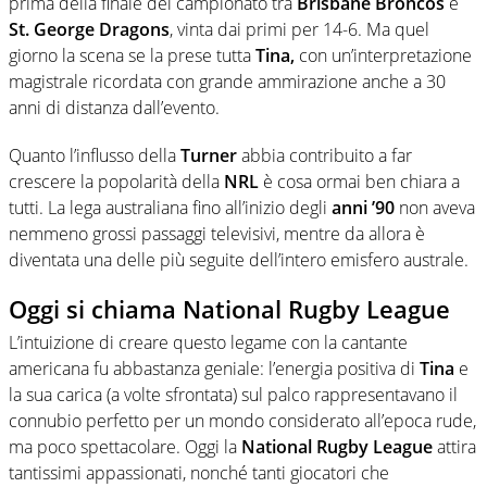
prima della finale del campionato tra
Brisbane Broncos
e
St. George Dragons
, vinta dai primi per 14-6. Ma quel
giorno la scena se la prese tutta
Tina,
con un’interpretazione
magistrale ricordata con grande ammirazione anche a 30
anni di distanza dall’evento.
Quanto l’influsso della
Turner
abbia contribuito a far
crescere la popolarità della
NRL
è cosa ormai ben chiara a
tutti. La lega australiana fino all’inizio degli
anni ’90
non aveva
nemmeno grossi passaggi televisivi, mentre da allora è
diventata una delle più seguite dell’intero emisfero australe.
Oggi si chiama National Rugby League
L’intuizione di creare questo legame con la cantante
americana fu abbastanza geniale: l’energia positiva di
Tina
e
la sua carica (a volte sfrontata) sul palco rappresentavano il
connubio perfetto per un mondo considerato all’epoca rude,
ma poco spettacolare. Oggi la
National
Rugby League
attira
tantissimi appassionati, nonché tanti giocatori che