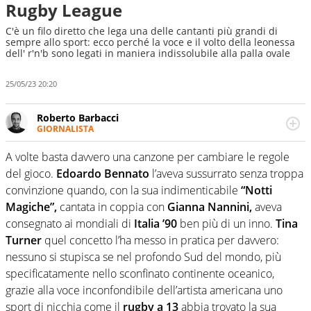
Rugby League
C'è un filo diretto che lega una delle cantanti più grandi di
sempre allo sport: ecco perché la voce e il volto della leonessa
dell' r'n'b sono legati in maniera indissolubile alla palla ovale
25/05/23 20:20
Roberto Barbacci
GIORNALISTA
Giornalista (pubblicista) sportivo a tutto campo, è il
tuttologo di Virgilio Sport. Provate a chiedergli di boxe, di
A volte basta davvero una canzone per cambiare le regole
scherma, di volley o di curling: ve ne farà innamorare
del gioco.
Edoardo Bennato
l’aveva sussurrato senza troppa
convinzione quando, con la sua indimenticabile
“Notti
Magiche”,
cantata in coppia con
Gianna Nannini,
aveva
consegnato ai mondiali di
Italia
’90
ben più di un inno.
Tina
Turner
quel concetto l’ha messo in pratica per davvero:
nessuno si stupisca se nel profondo Sud del mondo, più
specificatamente nello sconfinato continente oceanico,
grazie alla voce inconfondibile dell’artista americana uno
sport di nicchia come il
rugby a 13
abbia trovato la sua